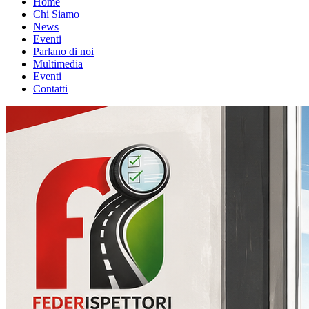
Home
Chi Siamo
News
Eventi
Parlano di noi
Multimedia
Eventi
Contatti