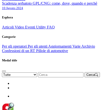
Scadenza serbatoio GPL/CNG: come, dove, quando e perchè
10 Agosto 2024
Esplora
Articoli
Video
Eventi
Utility
FAQ
Categorie
Per gli operatori
Per gli utenti
Aggiornamenti
Varie Archivio
Confessioni di un RT
Pillole di automotive
Modal title
Cerca
Rinnova Associazione
Diventa socio
Diventa socio