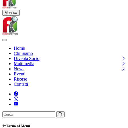
Menu
Home
Chi Siamo
Diventa Socio
Multimedia
News
Eventi
Risorse
Contatti
Torna al Menu