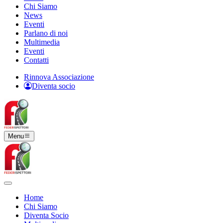
Chi Siamo
News
Eventi
Parlano di noi
Multimedia
Eventi
Contatti
Rinnova Associazione
Diventa socio
Menu
Home
Chi Siamo
Diventa Socio