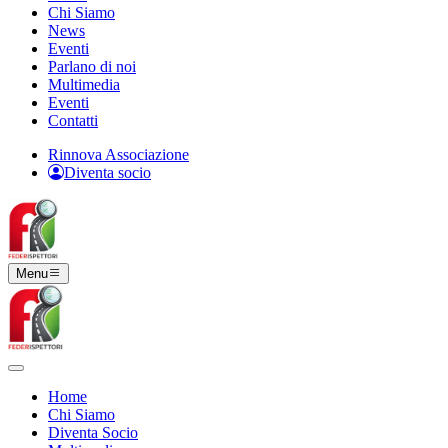
Chi Siamo
News
Eventi
Parlano di noi
Multimedia
Eventi
Contatti
Rinnova Associazione
Diventa socio
Menu
Home
Chi Siamo
Diventa Socio