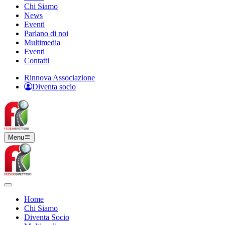
Chi Siamo
News
Eventi
Parlano di noi
Multimedia
Eventi
Contatti
Rinnova Associazione
Diventa socio
Menu
Home
Chi Siamo
Diventa Socio