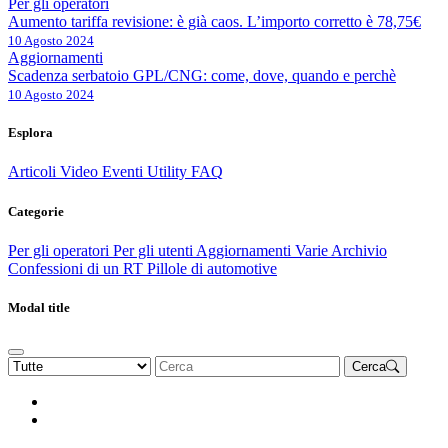
Per gli operatori
Aumento tariffa revisione: è già caos. L’importo corretto è 78,75€
10 Agosto 2024
Aggiornamenti
Scadenza serbatoio GPL/CNG: come, dove, quando e perchè
10 Agosto 2024
Esplora
Articoli
Video
Eventi
Utility
FAQ
Categorie
Per gli operatori
Per gli utenti
Aggiornamenti
Varie Archivio
Confessioni di un RT
Pillole di automotive
Modal title
Cerca
Rinnova Associazione
Diventa socio