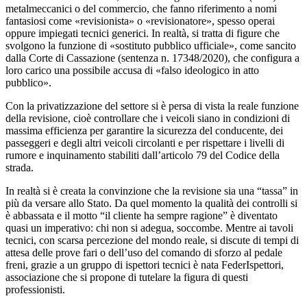
metalmeccanici o del commercio, che fanno riferimento a nomi
fantasiosi come «revisionista» o «revisionatore», spesso operai
oppure impiegati tecnici generici. In realtà, si tratta di figure che
svolgono la funzione di «sostituto pubblico ufficiale», come sancito
dalla Corte di Cassazione (sentenza n. 17348/2020), che configura a
loro carico una possibile accusa di «falso ideologico in atto
pubblico».
Con la privatizzazione del settore si è persa di vista la reale funzione
della revisione, cioè controllare che i veicoli siano in condizioni di
massima efficienza per garantire la sicurezza del conducente, dei
passeggeri e degli altri veicoli circolanti e per rispettare i livelli di
rumore e inquinamento stabiliti dall’articolo 79 del Codice della
strada.
In realtà si è creata la convinzione che la revisione sia una “tassa” in
più da versare allo Stato. Da quel momento la qualità dei controlli si
è abbassata e il motto “il cliente ha sempre ragione” è diventato
quasi un imperativo: chi non si adegua, soccombe. Mentre ai tavoli
tecnici, con scarsa percezione del mondo reale, si discute di tempi di
attesa delle prove fari o dell’uso del comando di sforzo al pedale
freni, grazie a un gruppo di ispettori tecnici è nata FederIspettori,
associazione che si propone di tutelare la figura di questi
professionisti.