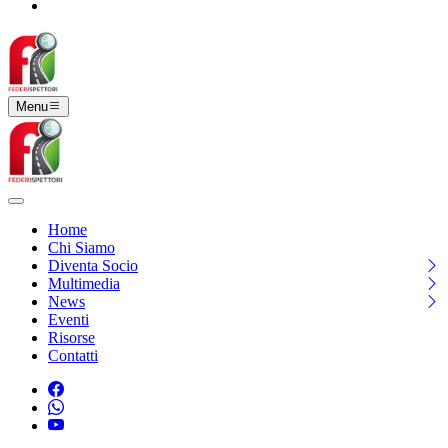
Diventa socio
Menu
Home
Chi Siamo
Diventa Socio
Multimedia
News
Eventi
Risorse
Contatti