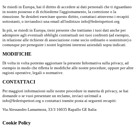
Se risiedi in Europa, hai il diritto di accedere ai dati personali che ti riguardano
in nostro possesso e di richiederne l'aggiornamento, la correzione o la
rimozione. Se desideri esercitare questo diritto, contattaci attraverso i recapiti
sottostanti, o inviandoci una email all'indirizzo info@federispettori.org
In più, se risiedi in Europa, tieni presente che trattiamo i tuoi dati anche per
adempiere agli eventuali obblighi contrattuali nei tuoi confronti (ad esempio,
in relazione alle richieste di associazione come socio ordinario o sostenitore) o
comunque per perseguire i nostri legittimi interessi aziendali sopra indicati.
MODIFICHE
Di volta in volta potremo aggiornare la presente Informativa sulla privacy, ad
esempio in modo che rifletta le modifiche alle nostre procedure, oppure per altre
ragioni operative, legali o normative.
CONTATTACI
Per maggiori informazioni sulle nostre procedure in materia di privacy, se hai
domande o se vuoi presentare un reclamo, inviaci un'email a
info@federispettori.org o contattaci tramite posta ai seguenti recapiti:
Via Alessandro Lamarmora, 33/3 16035 Rapallo GE Italia
Cookie Policy