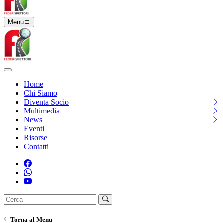
Menu
Home
Chi Siamo
Diventa Socio
Multimedia
News
Eventi
Risorse
Contatti
Torna al Menu