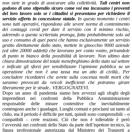
non siete in grado di assicurare alla collettività.
Tali centri non
godono di uno stipendio sicuro come voi ma incassano i proventi
del loro lavoro solo se i cittadini si presentano per richiedere il
servizio offerto in concessione statale.
In questo momento i centri
sono tutti operativi, rispondono alle severe norme di contenimento
dei contaggi covid per dare il servizio con il minimo rischio,
aderendo a questa scriteriata proroga, fatta probabilmente solo ad
uso e consumo di quei paesi che hanno esclusivamente un servizio
gestito direttamente dallo stato, mettete in ginocchio 9000 aziende
(ed oltre 20000 addetti) che lavorano per conto vostro, privandole
di punto in bianco della possibilità di lavorare. Non ultimo date
chiara dimostrazione del totale menefreghismo dello stato sul settore
e inificate gli sforzi per sensibilizzare l’opinione pubblica su un
operazione che non è una tassa ma un atto di civiltà.. Per
concludere ricordatevi che avrete sulla coscenza molti morti che
saranno provocati da veicoli inefficienti che potranno girare
liberamente per le strade.. VERGOGNATEVI.
Dopo un anno di pandemia siamo ben avvezzi agli sfoghi degli
imprenditori nei confronti della Pubblica Amministrazione
responsabile delle misure contenitive che inevitabilmente
contengono anche i guadagni. Luoghi comuni e proclami un tanto al
chilo, ma il periodo è difficile per tutti, quindi sono comprensibili – o
compatibili – certe reazioni. Ciò che non è tollerabile è però
l’avversità nei confronti dello Stato da parte dell’ispettore tecnico, la
figura professionale autorizzata dal Ministero dei Trasporti a