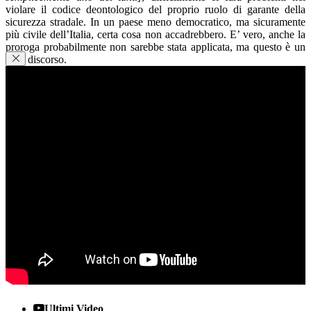
violare il codice deontologico del proprio ruolo di garante della
sicurezza stradale. In un paese meno democratico, ma sicuramente
più civile dell’Italia, certa cosa non accadrebbero. E’ vero, anche la
proroga probabilmente non sarebbe stata applicata, ma questo è un
altro discorso.
Condividi
Facebook
WhatsApp
E-mail
Stampa
Ultimi Video