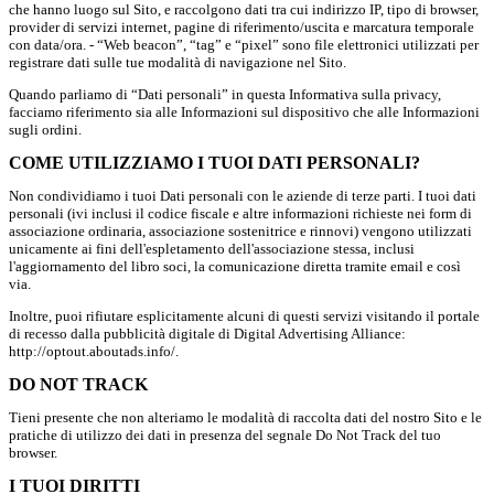
che hanno luogo sul Sito, e raccolgono dati tra cui indirizzo IP, tipo di browser,
provider di servizi internet, pagine di riferimento/uscita e marcatura temporale
con data/ora. - “Web beacon”, “tag” e “pixel” sono file elettronici utilizzati per
registrare dati sulle tue modalità di navigazione nel Sito.
Quando parliamo di “Dati personali” in questa Informativa sulla privacy,
facciamo riferimento sia alle Informazioni sul dispositivo che alle Informazioni
sugli ordini.
COME UTILIZZIAMO I TUOI DATI PERSONALI?
Non condividiamo i tuoi Dati personali con le aziende di terze parti. I tuoi dati
personali (ivi inclusi il codice fiscale e altre informazioni richieste nei form di
associazione ordinaria, associazione sostenitrice e rinnovi) vengono utilizzati
unicamente ai fini dell'espletamento dell'associazione stessa, inclusi
l'aggiornamento del libro soci, la comunicazione diretta tramite email e così
via.
Inoltre, puoi rifiutare esplicitamente alcuni di questi servizi visitando il portale
di recesso dalla pubblicità digitale di Digital Advertising Alliance:
http://optout.aboutads.info/.
DO NOT TRACK
Tieni presente che non alteriamo le modalità di raccolta dati del nostro Sito e le
pratiche di utilizzo dei dati in presenza del segnale Do Not Track del tuo
browser.
I TUOI DIRITTI