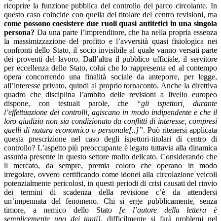
ricoprire la funzione pubblica del controllo del parco circolante. In
questo caso coincide con quella del titolare del centro revisioni, ma
come possono coesistere due ruoli quasi antitetici in una singola
persona?
Da una parte l’imprenditore, che ha nella propria essenza
la massimizzazione del profitto e l’avversità quasi fisiologica nei
confronti dello Stato, il socio invisibile al quale vanno versati parte
dei proventi del lavoro. Dall’altra il pubblico ufficiale, il servitore
per eccellenza dello Stato, colui che lo rappresenta ed al contempo
opera concorrendo una finalità sociale da anteporre, per legge,
all’interesse privato, quindi al proprio tornaconto. Anche la direttiva
quadro che disciplina l’ambito delle revisioni a livello europeo
dispone, con testuali parole, che
“gli ispettori, durante
l’effettuazione dei controlli, agiscano in modo indipendente e che il
loro giudizio non sia condizionato da conflitti di interesse, compresi
quelli di natura economico o personale[..]”
. Può ritenersi applicata
questa prescrizione nel caso degli ispettori-titolari di centro di
controllo? L’aspetto più preoccupante è legato tuttavia alla dinamica
assurda presente in questo settore molto delicato. Considerando che
il mercato, da sempre, premia coloro che operano in modo
irregolare, ovvero certificando come idonei alla circolazione veicoli
potenzialmente pericolosi, in questi periodi di crisi causati del rinvio
dei termini di scadenza della revisione c’è da attendersi
un’impennata del fenomeno. Chi si erge pubblicamente, senza
timore, a nemico dello Stato
[e l’autore della lettera è
semplicemente uno dei tanti]
, difficilmente si farà problemi nel