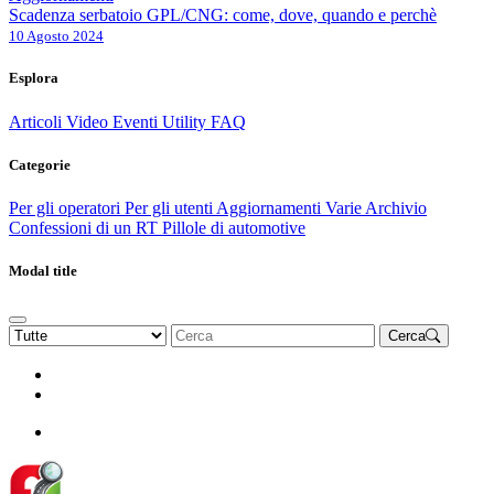
Scadenza serbatoio GPL/CNG: come, dove, quando e perchè
10 Agosto 2024
Esplora
Articoli
Video
Eventi
Utility
FAQ
Categorie
Per gli operatori
Per gli utenti
Aggiornamenti
Varie Archivio
Confessioni di un RT
Pillole di automotive
Modal title
Cerca
Rinnova Associazione
Diventa socio
Diventa socio