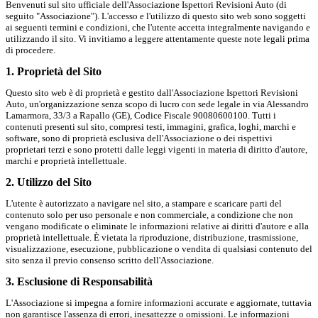
Benvenuti sul sito ufficiale dell'Associazione Ispettori Revisioni Auto (di
seguito "Associazione"). L'accesso e l'utilizzo di questo sito web sono soggetti
ai seguenti termini e condizioni, che l'utente accetta integralmente navigando e
utilizzando il sito. Vi invitiamo a leggere attentamente queste note legali prima
di procedere.
1. Proprietà del Sito
Questo sito web è di proprietà e gestito dall'Associazione Ispettori Revisioni
Auto, un'organizzazione senza scopo di lucro con sede legale in via Alessandro
Lamarmora, 33/3 a Rapallo (GE), Codice Fiscale 90080600100. Tutti i
contenuti presenti sul sito, compresi testi, immagini, grafica, loghi, marchi e
software, sono di proprietà esclusiva dell'Associazione o dei rispettivi
proprietari terzi e sono protetti dalle leggi vigenti in materia di diritto d'autore,
marchi e proprietà intellettuale.
2. Utilizzo del Sito
L'utente è autorizzato a navigare nel sito, a stampare e scaricare parti del
contenuto solo per uso personale e non commerciale, a condizione che non
vengano modificate o eliminate le informazioni relative ai diritti d'autore e alla
proprietà intellettuale. È vietata la riproduzione, distribuzione, trasmissione,
visualizzazione, esecuzione, pubblicazione o vendita di qualsiasi contenuto del
sito senza il previo consenso scritto dell'Associazione.
3. Esclusione di Responsabilità
L'Associazione si impegna a fornire informazioni accurate e aggiornate, tuttavia
non garantisce l'assenza di errori, inesattezze o omissioni. Le informazioni