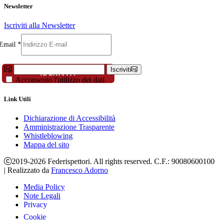
Newsletter
Iscriviti alla Newsletter
Email
Email
*
Compleanno
Telefono
Iscriviti
ISCRIVITI
Acconsento l'utilizzo dei dati
Link Utili
Dichiarazione di Accessibilità
Amministrazione Trasparente
Whistleblowing
Mappa del sito
2019-2026 Federispettori. All rights reserved. C.F.: 90080600100
|
Realizzato da
Francesco Adorno
Media Policy
Note Legali
Privacy
Cookie