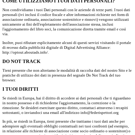
COME UTILIZZIAMO I TUOI DATI PERSONALI?
Non condividiamo i tuoi Dati personali con le aziende di terze parti. I tuoi dati
personali (ivi inclusi il codice fiscale e altre informazioni richieste nei form di
associazione ordinaria, associazione sostenitrice e rinnovi) vengono utilizzati
unicamente ai fini dell'espletamento dell'associazione stessa, inclusi
l'aggiornamento del libro soci, la comunicazione diretta tramite email e così
via.
Inoltre, puoi rifiutare esplicitamente alcuni di questi servizi visitando il portale
di recesso dalla pubblicità digitale di Digital Advertising Alliance:
http://optout.aboutads.info/.
DO NOT TRACK
Tieni presente che non alteriamo le modalità di raccolta dati del nostro Sito e le
pratiche di utilizzo dei dati in presenza del segnale Do Not Track del tuo
browser.
I TUOI DIRITTI
Se risiedi in Europa, hai il diritto di accedere ai dati personali che ti riguardano
in nostro possesso e di richiederne l'aggiornamento, la correzione o la
rimozione. Se desideri esercitare questo diritto, contattaci attraverso i recapiti
sottostanti, o inviandoci una email all'indirizzo info@federispettori.org
In più, se risiedi in Europa, tieni presente che trattiamo i tuoi dati anche per
adempiere agli eventuali obblighi contrattuali nei tuoi confronti (ad esempio,
in relazione alle richieste di associazione come socio ordinario o sostenitore) o