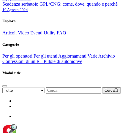
Scadenza serbatoio GPL/CNG: come, dove, quando e perchè
10 Agosto 2024
Esplora
Articoli
Video
Eventi
Utility
FAQ
Categorie
Per gli operatori
Per gli utenti
Aggiornamenti
Varie Archivio
Confessioni di un RT
Pillole di automotive
Modal title
Cerca
Rinnova Associazione
Diventa socio
Diventa socio