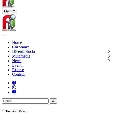
Menu
Home
Chi Siamo
Diventa Socio
Multimedia
News
Eventi
Risorse
Contatti
Torna al Menu