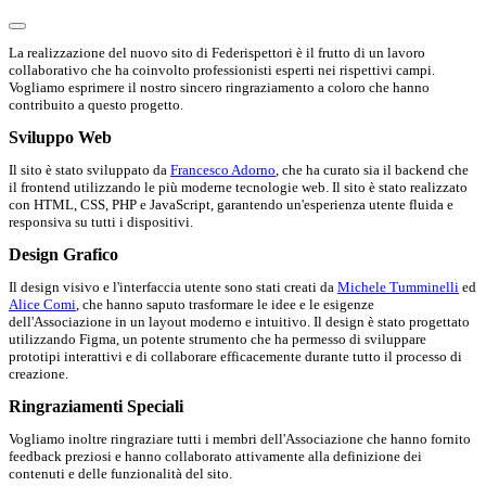
La realizzazione del nuovo sito di Federispettori è il frutto di un lavoro
collaborativo che ha coinvolto professionisti esperti nei rispettivi campi.
Vogliamo esprimere il nostro sincero ringraziamento a coloro che hanno
contribuito a questo progetto.
Sviluppo Web
Il sito è stato sviluppato da
Francesco Adorno
, che ha curato sia il backend che
il frontend utilizzando le più moderne tecnologie web. Il sito è stato realizzato
con HTML, CSS, PHP e JavaScript, garantendo un'esperienza utente fluida e
responsiva su tutti i dispositivi.
Design Grafico
Il design visivo e l'interfaccia utente sono stati creati da
Michele Tumminelli
ed
Alice Comi
, che hanno saputo trasformare le idee e le esigenze
dell'Associazione in un layout moderno e intuitivo. Il design è stato progettato
utilizzando Figma, un potente strumento che ha permesso di sviluppare
prototipi interattivi e di collaborare efficacemente durante tutto il processo di
creazione.
Ringraziamenti Speciali
Vogliamo inoltre ringraziare tutti i membri dell'Associazione che hanno fornito
feedback preziosi e hanno collaborato attivamente alla definizione dei
contenuti e delle funzionalità del sito.