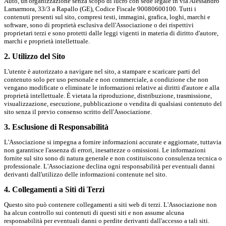
Auto, un'organizzazione senza scopo di lucro con sede legale in via Alessandro
Lamarmora, 33/3 a Rapallo (GE), Codice Fiscale 90080600100. Tutti i
contenuti presenti sul sito, compresi testi, immagini, grafica, loghi, marchi e
software, sono di proprietà esclusiva dell'Associazione o dei rispettivi
proprietari terzi e sono protetti dalle leggi vigenti in materia di diritto d'autore,
marchi e proprietà intellettuale.
2. Utilizzo del Sito
L'utente è autorizzato a navigare nel sito, a stampare e scaricare parti del
contenuto solo per uso personale e non commerciale, a condizione che non
vengano modificate o eliminate le informazioni relative ai diritti d'autore e alla
proprietà intellettuale. È vietata la riproduzione, distribuzione, trasmissione,
visualizzazione, esecuzione, pubblicazione o vendita di qualsiasi contenuto del
sito senza il previo consenso scritto dell'Associazione.
3. Esclusione di Responsabilità
L'Associazione si impegna a fornire informazioni accurate e aggiornate, tuttavia
non garantisce l'assenza di errori, inesattezze o omissioni. Le informazioni
fornite sul sito sono di natura generale e non costituiscono consulenza tecnica o
professionale. L'Associazione declina ogni responsabilità per eventuali danni
derivanti dall'utilizzo delle informazioni contenute nel sito.
4. Collegamenti a Siti di Terzi
Questo sito può contenere collegamenti a siti web di terzi. L'Associazione non
ha alcun controllo sui contenuti di questi siti e non assume alcuna
responsabilità per eventuali danni o perdite derivanti dall'accesso a tali siti.