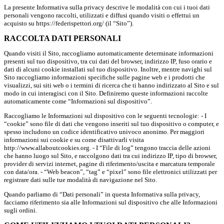
La presente Informativa sulla privacy descrive le modalità con cui i tuoi dati
personali vengono raccolti, utilizzati e diffusi quando visiti o effettui un
acquisto su https://federispettori.org/ (il “Sito”).
RACCOLTA DATI PERSONALI
Quando visiti il Sito, raccogliamo automaticamente determinate informazioni
presenti sul tuo dispositivo, tra cui dati del browser, indirizzo IP, fuso orario e
dati di alcuni cookie installati sul tuo dispositivo. Inoltre, mentre navighi sul
Sito raccogliamo informazioni specifiche sulle pagine web e i prodotti che
visualizzi, sui siti web o i termini di ricerca che ti hanno indirizzato al Sito e sul
modo in cui interagisci con il Sito. Definiremo queste informazioni raccolte
automaticamente come “Informazioni sul dispositivo”.
Raccogliamo le Informazioni sul dispositivo con le seguenti tecnologie: - I
“cookie” sono file di dati che vengono inseriti sul tuo dispositivo o computer, e
spesso includono un codice identificativo univoco anonimo. Per maggiori
informazioni sui cookie e su come disattivarli visita
http://www.allaboutcookies.org. - I “File di log” tengono traccia delle azioni
che hanno luogo sul Sito, e raccolgono dati tra cui indirizzo IP, tipo di browser,
provider di servizi internet, pagine di riferimento/uscita e marcatura temporale
con data/ora. - “Web beacon”, “tag” e “pixel” sono file elettronici utilizzati per
registrare dati sulle tue modalità di navigazione nel Sito.
Quando parliamo di “Dati personali” in questa Informativa sulla privacy,
facciamo riferimento sia alle Informazioni sul dispositivo che alle Informazioni
sugli ordini.