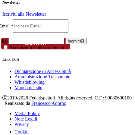
Newsletter
Iscriviti alla Newsletter
Telefono
Email
Email
*
Cognome
Iscriviti
ISCRIVITI
Acconsento l'utilizzo dei dati
Link Utili
Dichiarazione di Accessibilità
Amministrazione Trasparente
Whistleblowing
Mappa del sito
2019-2026 Federispettori. All rights reserved. C.F.: 90080600100
|
Realizzato da
Francesco Adorno
Media Policy
Note Legali
Privacy
Cookie