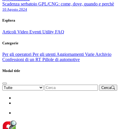
Scadenza serbatoio GPL/CNG: come, dove, quando e perchè
10 Agosto 2024
Esplora
Articoli
Video
Eventi
Utility
FAQ
Categorie
Per gli operatori
Per gli utenti
Aggiornamenti
Varie Archivio
Confessioni di un RT
Pillole di automotive
Modal title
Cerca
Rinnova Associazione
Diventa socio
Diventa socio