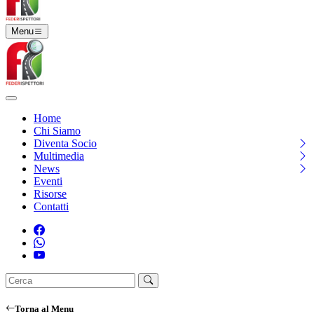
Menu
Home
Chi Siamo
Diventa Socio
Multimedia
News
Eventi
Risorse
Contatti
Torna al Menu