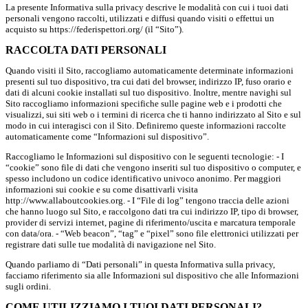
La presente Informativa sulla privacy descrive le modalità con cui i tuoi dati
personali vengono raccolti, utilizzati e diffusi quando visiti o effettui un
acquisto su https://federispettori.org/ (il “Sito”).
RACCOLTA DATI PERSONALI
Quando visiti il Sito, raccogliamo automaticamente determinate informazioni
presenti sul tuo dispositivo, tra cui dati del browser, indirizzo IP, fuso orario e
dati di alcuni cookie installati sul tuo dispositivo. Inoltre, mentre navighi sul
Sito raccogliamo informazioni specifiche sulle pagine web e i prodotti che
visualizzi, sui siti web o i termini di ricerca che ti hanno indirizzato al Sito e sul
modo in cui interagisci con il Sito. Definiremo queste informazioni raccolte
automaticamente come “Informazioni sul dispositivo”.
Raccogliamo le Informazioni sul dispositivo con le seguenti tecnologie: - I
“cookie” sono file di dati che vengono inseriti sul tuo dispositivo o computer, e
spesso includono un codice identificativo univoco anonimo. Per maggiori
informazioni sui cookie e su come disattivarli visita
http://www.allaboutcookies.org. - I “File di log” tengono traccia delle azioni
che hanno luogo sul Sito, e raccolgono dati tra cui indirizzo IP, tipo di browser,
provider di servizi internet, pagine di riferimento/uscita e marcatura temporale
con data/ora. - “Web beacon”, “tag” e “pixel” sono file elettronici utilizzati per
registrare dati sulle tue modalità di navigazione nel Sito.
Quando parliamo di “Dati personali” in questa Informativa sulla privacy,
facciamo riferimento sia alle Informazioni sul dispositivo che alle Informazioni
sugli ordini.
COME UTILIZZIAMO I TUOI DATI PERSONALI?