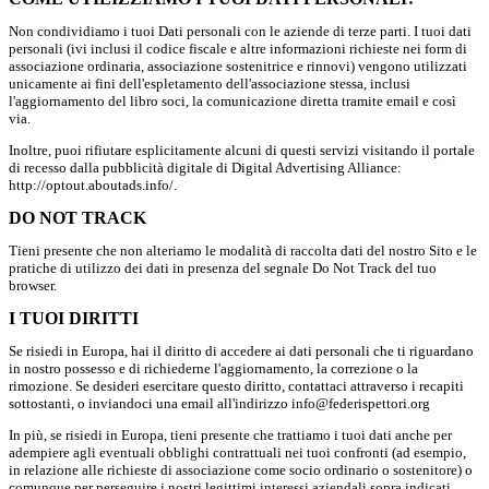
Non condividiamo i tuoi Dati personali con le aziende di terze parti. I tuoi dati
personali (ivi inclusi il codice fiscale e altre informazioni richieste nei form di
associazione ordinaria, associazione sostenitrice e rinnovi) vengono utilizzati
unicamente ai fini dell'espletamento dell'associazione stessa, inclusi
l'aggiornamento del libro soci, la comunicazione diretta tramite email e così
via.
Inoltre, puoi rifiutare esplicitamente alcuni di questi servizi visitando il portale
di recesso dalla pubblicità digitale di Digital Advertising Alliance:
http://optout.aboutads.info/.
DO NOT TRACK
Tieni presente che non alteriamo le modalità di raccolta dati del nostro Sito e le
pratiche di utilizzo dei dati in presenza del segnale Do Not Track del tuo
browser.
I TUOI DIRITTI
Se risiedi in Europa, hai il diritto di accedere ai dati personali che ti riguardano
in nostro possesso e di richiederne l'aggiornamento, la correzione o la
rimozione. Se desideri esercitare questo diritto, contattaci attraverso i recapiti
sottostanti, o inviandoci una email all'indirizzo info@federispettori.org
In più, se risiedi in Europa, tieni presente che trattiamo i tuoi dati anche per
adempiere agli eventuali obblighi contrattuali nei tuoi confronti (ad esempio,
in relazione alle richieste di associazione come socio ordinario o sostenitore) o
comunque per perseguire i nostri legittimi interessi aziendali sopra indicati.