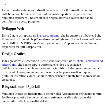
La realizzazione del nuovo sito di Federispettori è il frutto di un lavoro
collaborativo che ha coinvolto professionisti esperti nei rispettivi campi.
Vogliamo esprimere il nostro sincero ringraziamento a coloro che hanno
contribuito a questo progetto.
Sviluppo Web
Il sito è stato sviluppato da
Francesco Adorno
, che ha curato sia il backend che
il frontend utilizzando le più moderne tecnologie web. Il sito è stato realizzato
con HTML, CSS, PHP e JavaScript, garantendo un'esperienza utente fluida e
responsiva su tutti i dispositivi.
Design Grafico
Il design visivo e l'interfaccia utente sono stati creati da
Michele Tumminelli
ed
Alice Comi
, che hanno saputo trasformare le idee e le esigenze
dell'Associazione in un layout moderno e intuitivo. Il design è stato progettato
utilizzando Figma, un potente strumento che ha permesso di sviluppare
prototipi interattivi e di collaborare efficacemente durante tutto il processo di
creazione.
Ringraziamenti Speciali
Vogliamo inoltre ringraziare tutti i membri dell'Associazione che hanno fornito
feedback preziosi e hanno collaborato attivamente alla definizione dei
contenuti e delle funzionalità del sito.