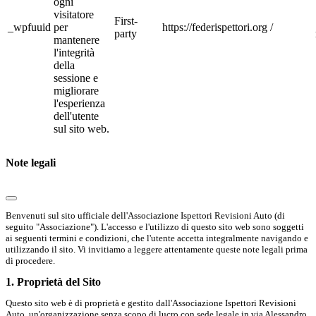
ogni
visitatore
First-
_wpfuuid
per
https://federispettori.org
/
party
mantenere
l'integrità
della
sessione e
migliorare
l'esperienza
dell'utente
sul sito web.
Note legali
Benvenuti sul sito ufficiale dell'Associazione Ispettori Revisioni Auto (di
seguito "Associazione"). L'accesso e l'utilizzo di questo sito web sono soggetti
ai seguenti termini e condizioni, che l'utente accetta integralmente navigando e
utilizzando il sito. Vi invitiamo a leggere attentamente queste note legali prima
di procedere.
1. Proprietà del Sito
Questo sito web è di proprietà e gestito dall'Associazione Ispettori Revisioni
Auto, un'organizzazione senza scopo di lucro con sede legale in via Alessandro