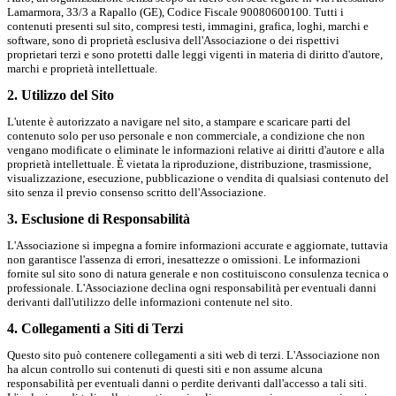
Lamarmora, 33/3 a Rapallo (GE), Codice Fiscale 90080600100. Tutti i
contenuti presenti sul sito, compresi testi, immagini, grafica, loghi, marchi e
software, sono di proprietà esclusiva dell'Associazione o dei rispettivi
proprietari terzi e sono protetti dalle leggi vigenti in materia di diritto d'autore,
marchi e proprietà intellettuale.
2. Utilizzo del Sito
L'utente è autorizzato a navigare nel sito, a stampare e scaricare parti del
contenuto solo per uso personale e non commerciale, a condizione che non
vengano modificate o eliminate le informazioni relative ai diritti d'autore e alla
proprietà intellettuale. È vietata la riproduzione, distribuzione, trasmissione,
visualizzazione, esecuzione, pubblicazione o vendita di qualsiasi contenuto del
sito senza il previo consenso scritto dell'Associazione.
3. Esclusione di Responsabilità
L'Associazione si impegna a fornire informazioni accurate e aggiornate, tuttavia
non garantisce l'assenza di errori, inesattezze o omissioni. Le informazioni
fornite sul sito sono di natura generale e non costituiscono consulenza tecnica o
professionale. L'Associazione declina ogni responsabilità per eventuali danni
derivanti dall'utilizzo delle informazioni contenute nel sito.
4. Collegamenti a Siti di Terzi
Questo sito può contenere collegamenti a siti web di terzi. L'Associazione non
ha alcun controllo sui contenuti di questi siti e non assume alcuna
responsabilità per eventuali danni o perdite derivanti dall'accesso a tali siti.