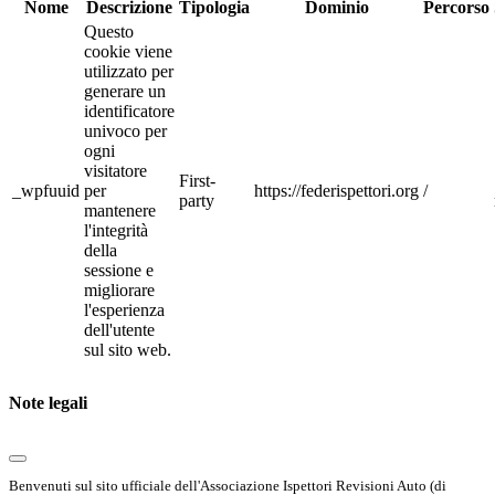
Nome
Descrizione
Tipologia
Dominio
Percorso
Questo
cookie viene
utilizzato per
generare un
identificatore
univoco per
ogni
visitatore
First-
_wpfuuid
per
https://federispettori.org
/
party
mantenere
l'integrità
della
sessione e
migliorare
l'esperienza
dell'utente
sul sito web.
Note legali
Benvenuti sul sito ufficiale dell'Associazione Ispettori Revisioni Auto (di