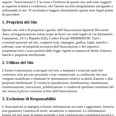
seguito "Associazione"). L'accesso e l'utilizzo di questo sito web sono soggetti
ai seguenti termini e condizioni, che l'utente accetta integralmente navigando e
utilizzando il sito. Vi invitiamo a leggere attentamente queste note legali prima
di procedere.
1. Proprietà del Sito
Questo sito web è di proprietà e gestito dall'Associazione Ispettori Revisioni
Auto, un'organizzazione senza scopo di lucro con sede legale in via Alessandro
Lamarmora, 33/3 a Rapallo (GE), Codice Fiscale 90080600100. Tutti i
contenuti presenti sul sito, compresi testi, immagini, grafica, loghi, marchi e
software, sono di proprietà esclusiva dell'Associazione o dei rispettivi
proprietari terzi e sono protetti dalle leggi vigenti in materia di diritto d'autore,
marchi e proprietà intellettuale.
2. Utilizzo del Sito
L'utente è autorizzato a navigare nel sito, a stampare e scaricare parti del
contenuto solo per uso personale e non commerciale, a condizione che non
vengano modificate o eliminate le informazioni relative ai diritti d'autore e alla
proprietà intellettuale. È vietata la riproduzione, distribuzione, trasmissione,
visualizzazione, esecuzione, pubblicazione o vendita di qualsiasi contenuto del
sito senza il previo consenso scritto dell'Associazione.
3. Esclusione di Responsabilità
L'Associazione si impegna a fornire informazioni accurate e aggiornate, tuttavia
non garantisce l'assenza di errori, inesattezze o omissioni. Le informazioni
fornite sul sito sono di natura generale e non costituiscono consulenza tecnica o