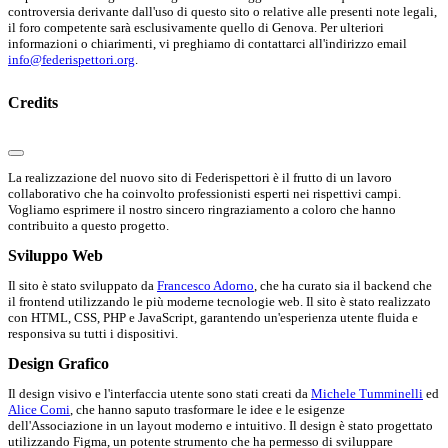
controversia derivante dall'uso di questo sito o relative alle presenti note legali,
il foro competente sarà esclusivamente quello di Genova. Per ulteriori
informazioni o chiarimenti, vi preghiamo di contattarci all'indirizzo email
info@federispettori.org
.
Credits
La realizzazione del nuovo sito di Federispettori è il frutto di un lavoro
collaborativo che ha coinvolto professionisti esperti nei rispettivi campi.
Vogliamo esprimere il nostro sincero ringraziamento a coloro che hanno
contribuito a questo progetto.
Sviluppo Web
Il sito è stato sviluppato da
Francesco Adorno
, che ha curato sia il backend che
il frontend utilizzando le più moderne tecnologie web. Il sito è stato realizzato
con HTML, CSS, PHP e JavaScript, garantendo un'esperienza utente fluida e
responsiva su tutti i dispositivi.
Design Grafico
Il design visivo e l'interfaccia utente sono stati creati da
Michele Tumminelli
ed
Alice Comi
, che hanno saputo trasformare le idee e le esigenze
dell'Associazione in un layout moderno e intuitivo. Il design è stato progettato
utilizzando Figma, un potente strumento che ha permesso di sviluppare