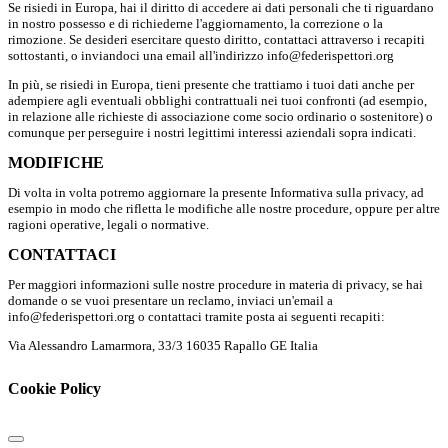
Se risiedi in Europa, hai il diritto di accedere ai dati personali che ti riguardano
in nostro possesso e di richiederne l'aggiornamento, la correzione o la
rimozione. Se desideri esercitare questo diritto, contattaci attraverso i recapiti
sottostanti, o inviandoci una email all'indirizzo info@federispettori.org
In più, se risiedi in Europa, tieni presente che trattiamo i tuoi dati anche per
adempiere agli eventuali obblighi contrattuali nei tuoi confronti (ad esempio,
in relazione alle richieste di associazione come socio ordinario o sostenitore) o
comunque per perseguire i nostri legittimi interessi aziendali sopra indicati.
MODIFICHE
Di volta in volta potremo aggiornare la presente Informativa sulla privacy, ad
esempio in modo che rifletta le modifiche alle nostre procedure, oppure per altre
ragioni operative, legali o normative.
CONTATTACI
Per maggiori informazioni sulle nostre procedure in materia di privacy, se hai
domande o se vuoi presentare un reclamo, inviaci un'email a
info@federispettori.org o contattaci tramite posta ai seguenti recapiti:
Via Alessandro Lamarmora, 33/3 16035 Rapallo GE Italia
Cookie Policy