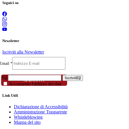
Seguici su
Newsletter
Iscriviti alla Newsletter
Compleanno
Email
*
Email
Telefono
Iscriviti
ISCRIVITI
Acconsento l'utilizzo dei dati
Link Utili
Dichiarazione di Accessibilità
Amministrazione Trasparente
Whistleblowing
Mappa del sito