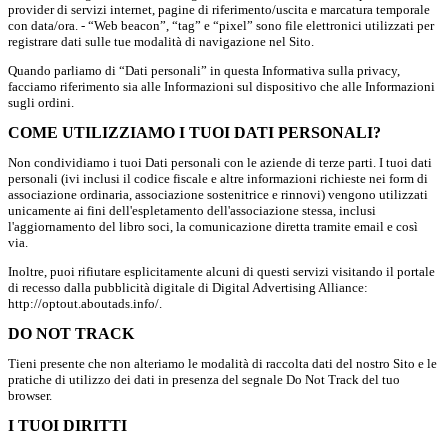
provider di servizi internet, pagine di riferimento/uscita e marcatura temporale
con data/ora. - “Web beacon”, “tag” e “pixel” sono file elettronici utilizzati per
registrare dati sulle tue modalità di navigazione nel Sito.
Quando parliamo di “Dati personali” in questa Informativa sulla privacy,
facciamo riferimento sia alle Informazioni sul dispositivo che alle Informazioni
sugli ordini.
COME UTILIZZIAMO I TUOI DATI PERSONALI?
Non condividiamo i tuoi Dati personali con le aziende di terze parti. I tuoi dati
personali (ivi inclusi il codice fiscale e altre informazioni richieste nei form di
associazione ordinaria, associazione sostenitrice e rinnovi) vengono utilizzati
unicamente ai fini dell'espletamento dell'associazione stessa, inclusi
l'aggiornamento del libro soci, la comunicazione diretta tramite email e così
via.
Inoltre, puoi rifiutare esplicitamente alcuni di questi servizi visitando il portale
di recesso dalla pubblicità digitale di Digital Advertising Alliance:
http://optout.aboutads.info/.
DO NOT TRACK
Tieni presente che non alteriamo le modalità di raccolta dati del nostro Sito e le
pratiche di utilizzo dei dati in presenza del segnale Do Not Track del tuo
browser.
I TUOI DIRITTI