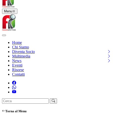
Menu
Home
Chi Siamo
Diventa Socio
Multimedia
News
Eventi
Risorse
Contatti
Torna al Menu