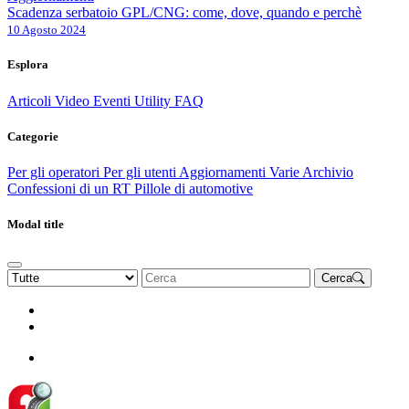
Scadenza serbatoio GPL/CNG: come, dove, quando e perchè
10 Agosto 2024
Esplora
Articoli
Video
Eventi
Utility
FAQ
Categorie
Per gli operatori
Per gli utenti
Aggiornamenti
Varie Archivio
Confessioni di un RT
Pillole di automotive
Modal title
Cerca
Rinnova Associazione
Diventa socio
Diventa socio