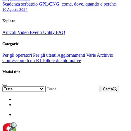
Scadenza serbatoio GPL/CNG: come, dove, quando e perchè
10 Agosto 2024
Esplora
Articoli
Video
Eventi
Utility
FAQ
Categorie
Per gli operatori
Per gli utenti
Aggiornamenti
Varie Archivio
Confessioni di un RT
Pillole di automotive
Modal title
Cerca
Rinnova Associazione
Diventa socio
Diventa socio