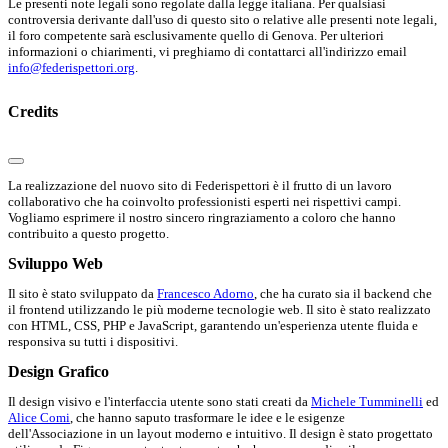
Le presenti note legali sono regolate dalla legge italiana. Per qualsiasi
controversia derivante dall'uso di questo sito o relative alle presenti note legali,
il foro competente sarà esclusivamente quello di Genova. Per ulteriori
informazioni o chiarimenti, vi preghiamo di contattarci all'indirizzo email
info@federispettori.org
.
Credits
La realizzazione del nuovo sito di Federispettori è il frutto di un lavoro
collaborativo che ha coinvolto professionisti esperti nei rispettivi campi.
Vogliamo esprimere il nostro sincero ringraziamento a coloro che hanno
contribuito a questo progetto.
Sviluppo Web
Il sito è stato sviluppato da
Francesco Adorno
, che ha curato sia il backend che
il frontend utilizzando le più moderne tecnologie web. Il sito è stato realizzato
con HTML, CSS, PHP e JavaScript, garantendo un'esperienza utente fluida e
responsiva su tutti i dispositivi.
Design Grafico
Il design visivo e l'interfaccia utente sono stati creati da
Michele Tumminelli
ed
Alice Comi
, che hanno saputo trasformare le idee e le esigenze
dell'Associazione in un layout moderno e intuitivo. Il design è stato progettato