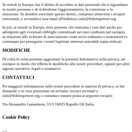
Se risiedi in Europa, hai il diritto di accedere ai dati personali che ti riguardano
in nostro possesso e di richiederne l'aggiornamento, la correzione o la
rimozione. Se desideri esercitare questo diritto, contattaci attraverso i recapiti
sottostanti, o inviandoci una email all'indirizzo info@federispettori.org
In più, se risiedi in Europa, tieni presente che trattiamo i tuoi dati anche per
adempiere agli eventuali obblighi contrattuali nei tuoi confronti (ad esempio,
in relazione alle richieste di associazione come socio ordinario o sostenitore) o
comunque per perseguire i nostri legittimi interessi aziendali sopra indicati.
MODIFICHE
Di volta in volta potremo aggiornare la presente Informativa sulla privacy, ad
esempio in modo che rifletta le modifiche alle nostre procedure, oppure per altre
ragioni operative, legali o normative.
CONTATTACI
Per maggiori informazioni sulle nostre procedure in materia di privacy, se hai
domande o se vuoi presentare un reclamo, inviaci un'email a
info@federispettori.org o contattaci tramite posta ai seguenti recapiti:
Via Alessandro Lamarmora, 33/3 16035 Rapallo GE Italia
Cookie Policy