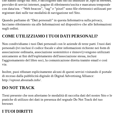
che hanno luogo sul Sito, e raccolgono dati tra cui indirizzo IP, tipo di browser,
provider di servizi internet, pagine di riferimento/uscita e marcatura temporale
con data/ora. - “Web beacon”, “tag” e “pixel” sono file elettronici utilizzati per
registrare dati sulle tue modalità di navigazione nel Sito.
Quando parliamo di “Dati personali” in questa Informativa sulla privacy,
facciamo riferimento sia alle Informazioni sul dispositivo che alle Informazioni
sugli ordini.
COME UTILIZZIAMO I TUOI DATI PERSONALI?
Non condividiamo i tuoi Dati personali con le aziende di terze parti. I tuoi dati
personali (ivi inclusi il codice fiscale e altre informazioni richieste nei form di
associazione ordinaria, associazione sostenitrice e rinnovi) vengono utilizzati
unicamente ai fini dell'espletamento dell'associazione stessa, inclusi
l'aggiornamento del libro soci, la comunicazione diretta tramite email e così
via.
Inoltre, puoi rifiutare esplicitamente alcuni di questi servizi visitando il portale
di recesso dalla pubblicità digitale di Digital Advertising Alliance:
http://optout.aboutads.info/.
DO NOT TRACK
Tieni presente che non alteriamo le modalità di raccolta dati del nostro Sito e le
pratiche di utilizzo dei dati in presenza del segnale Do Not Track del tuo
browser.
I TUOI DIRITTI