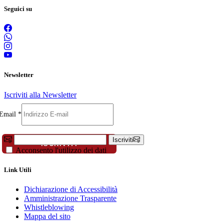
Seguici su
Newsletter
Iscriviti alla Newsletter
Email
Cognome
Email
*
Telefono
Iscriviti
ISCRIVITI
Acconsento l'utilizzo dei dati
Link Utili
Dichiarazione di Accessibilità
Amministrazione Trasparente
Whistleblowing
Mappa del sito