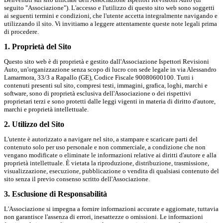
seguito "Associazione"). L'accesso e l'utilizzo di questo sito web sono soggetti
ai seguenti termini e condizioni, che l'utente accetta integralmente navigando e
utilizzando il sito. Vi invitiamo a leggere attentamente queste note legali prima
di procedere.
1. Proprietà del Sito
Questo sito web è di proprietà e gestito dall'Associazione Ispettori Revisioni
Auto, un'organizzazione senza scopo di lucro con sede legale in via Alessandro
Lamarmora, 33/3 a Rapallo (GE), Codice Fiscale 90080600100. Tutti i
contenuti presenti sul sito, compresi testi, immagini, grafica, loghi, marchi e
software, sono di proprietà esclusiva dell'Associazione o dei rispettivi
proprietari terzi e sono protetti dalle leggi vigenti in materia di diritto d'autore,
marchi e proprietà intellettuale.
2. Utilizzo del Sito
L'utente è autorizzato a navigare nel sito, a stampare e scaricare parti del
contenuto solo per uso personale e non commerciale, a condizione che non
vengano modificate o eliminate le informazioni relative ai diritti d'autore e alla
proprietà intellettuale. È vietata la riproduzione, distribuzione, trasmissione,
visualizzazione, esecuzione, pubblicazione o vendita di qualsiasi contenuto del
sito senza il previo consenso scritto dell'Associazione.
3. Esclusione di Responsabilità
L'Associazione si impegna a fornire informazioni accurate e aggiornate, tuttavia
non garantisce l'assenza di errori, inesattezze o omissioni. Le informazioni