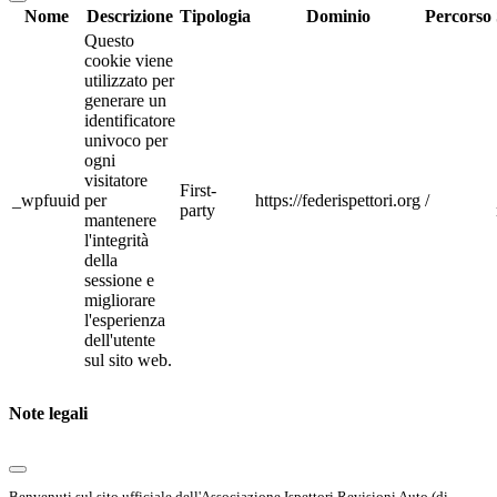
Nome
Descrizione
Tipologia
Dominio
Percorso
Questo
cookie viene
utilizzato per
generare un
identificatore
univoco per
ogni
visitatore
First-
_wpfuuid
per
https://federispettori.org
/
party
mantenere
l'integrità
della
sessione e
migliorare
l'esperienza
dell'utente
sul sito web.
Note legali
Benvenuti sul sito ufficiale dell'Associazione Ispettori Revisioni Auto (di