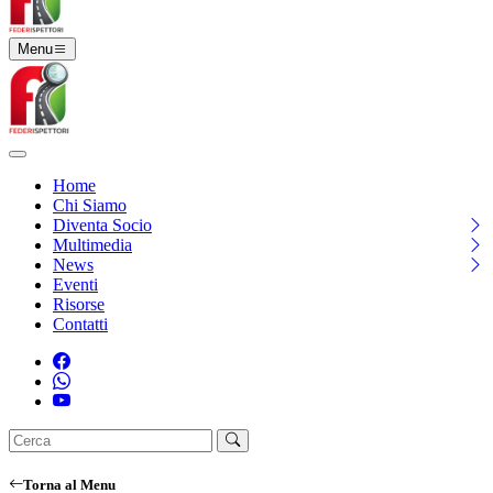
Menu
Home
Chi Siamo
Diventa Socio
Multimedia
News
Eventi
Risorse
Contatti
Torna al Menu