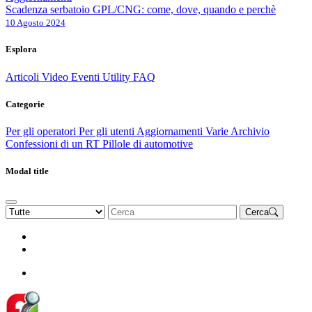
Scadenza serbatoio GPL/CNG: come, dove, quando e perchè
10 Agosto 2024
Esplora
Articoli
Video
Eventi
Utility
FAQ
Categorie
Per gli operatori
Per gli utenti
Aggiornamenti
Varie Archivio
Confessioni di un RT
Pillole di automotive
Modal title
Cerca
Rinnova Associazione
Diventa socio
Diventa socio