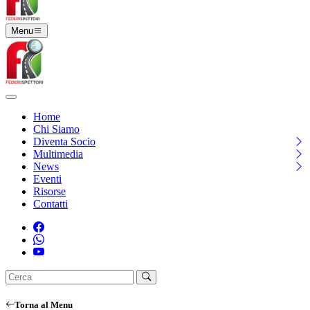
Menu
Home
Chi Siamo
Diventa Socio
Multimedia
News
Eventi
Risorse
Contatti
Torna al Menu