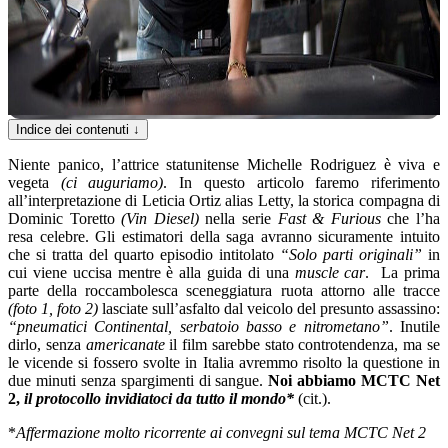
Indice dei contenuti
↓
Niente panico, l’attrice statunitense Michelle Rodriguez è viva e
vegeta
(ci auguriamo)
. In questo articolo faremo riferimento
all’interpretazione di Leticia Ortiz alias Letty, la storica compagna di
Dominic Toretto
(Vin Diesel)
nella serie
Fast & Furious
che l’ha
resa celebre. Gli estimatori della saga avranno sicuramente intuito
che si tratta del quarto episodio intitolato
“Solo parti originali”
in
cui viene uccisa mentre è alla guida di una
muscle car
. La prima
parte della roccambolesca sceneggiatura ruota attorno alle tracce
(foto 1, foto 2)
lasciate sull’asfalto dal veicolo del presunto assassino:
“pneumatici Continental, serbatoio basso e nitrometano”
. Inutile
dirlo, senza
americanate
il film sarebbe stato controtendenza, ma se
le vicende si fossero svolte in Italia avremmo risolto la questione in
due minuti senza spargimenti di sangue.
Noi abbiamo MCTC Net
2,
il protocollo invidiatoci da tutto il mondo*
(cit.).
*
Affermazione molto ricorrente ai convegni sul tema MCTC Net 2