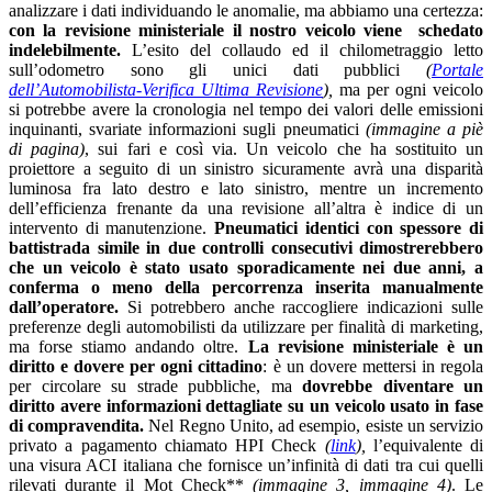
analizzare i dati individuando le anomalie, ma abbiamo una certezza:
con la revisione ministeriale il nostro veicolo viene schedato
indelebilmente.
L’esito del collaudo ed il chilometraggio letto
sull’odometro sono gli unici dati pubblici
(
Portale
dell’Automobilista-Verifica Ultima Revisione
),
ma per ogni veicolo
si potrebbe avere la cronologia nel tempo dei valori delle emissioni
inquinanti, svariate informazioni sugli pneumatici
(immagine a piè
di pagina)
, sui fari e così via. Un veicolo che ha sostituito un
proiettore a seguito di un sinistro sicuramente avrà una disparità
luminosa fra lato destro e lato sinistro, mentre un incremento
dell’efficienza frenante da una revisione all’altra è indice di un
intervento di manutenzione.
Pneumatici identici con spessore di
battistrada simile in due controlli consecutivi dimostrerebbero
che un veicolo è stato usato sporadicamente nei due anni, a
conferma o meno della percorrenza inserita manualmente
dall’operatore.
Si potrebbero anche raccogliere indicazioni sulle
preferenze degli automobilisti da utilizzare per finalità di marketing,
ma forse stiamo andando oltre.
La revisione ministeriale è un
diritto e dovere per ogni cittadino
: è un dovere mettersi in regola
per circolare su strade pubbliche, ma
dovrebbe diventare un
diritto avere informazioni dettagliate su un veicolo usato in fase
di compravendita.
Nel Regno Unito, ad esempio, esiste un servizio
privato a pagamento chiamato HPI Check
(
link
),
l’equivalente di
una visura ACI italiana che fornisce un’infinità di dati tra cui quelli
rilevati durante il Mot Check**
(immagine 3, immagine 4)
. Le