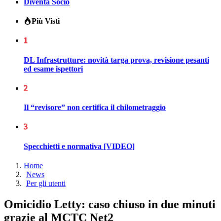
Diventa Socio
Più Visti
1
DL Infrastrutture: novità targa prova, revisione pesanti
ed esame ispettori
2
Il “revisore” non certifica il chilometraggio
3
Specchietti e normativa [VIDEO]
Home
News
Per gli utenti
Omicidio Letty: caso chiuso in due minuti
grazie al MCTC Net2