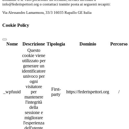
info@federispettori.org o contattaci tramite posta ai seguenti recapiti:
Via Alessandro Lamarmora, 33/3 16035 Rapallo GE Italia
Cookie Policy
Nome
Descrizione
Tipologia
Dominio
Percorso
Questo
cookie viene
utilizzato per
generare un
identificatore
univoco per
ogni
visitatore
First-
_wpfuuid
per
https://federispettori.org
/
party
mantenere
l'integrità
della
sessione e
migliorare
l'esperienza
dell'utente