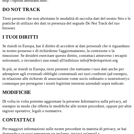
http://optout.aboutads.info/.
DO NOT TRACK
Tieni presente che non alteriamo le modalità di raccolta dati del nostro Sito e le
pratiche di utilizzo dei dati in presenza del segnale Do Not Track del tuo
browser.
I TUOI DIRITTI
Se risiedi in Europa, hai il diritto di accedere ai dati personali che ti riguardano
in nostro possesso e di richiederne l'aggiornamento, la correzione o la
rimozione. Se desideri esercitare questo diritto, contattaci attraverso i recapiti
sottostanti, o inviandoci una email all'indirizzo info@federispettori.org
In più, se risiedi in Europa, tieni presente che trattiamo i tuoi dati anche per
adempiere agli eventuali obblighi contrattuali nei tuoi confronti (ad esempio,
in relazione alle richieste di associazione come socio ordinario o sostenitore) o
comunque per perseguire i nostri legittimi interessi aziendali sopra indicati.
MODIFICHE
Di volta in volta potremo aggiornare la presente Informativa sulla privacy, ad
esempio in modo che rifletta le modifiche alle nostre procedure, oppure per altre
ragioni operative, legali o normative.
CONTATTACI
Per maggiori informazioni sulle nostre procedure in materia di privacy, se hai
domande o se vuoi presentare un reclamo, inviaci un'email a