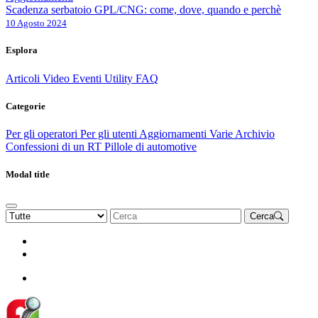
Scadenza serbatoio GPL/CNG: come, dove, quando e perchè
10 Agosto 2024
Esplora
Articoli
Video
Eventi
Utility
FAQ
Categorie
Per gli operatori
Per gli utenti
Aggiornamenti
Varie Archivio
Confessioni di un RT
Pillole di automotive
Modal title
Cerca
Rinnova Associazione
Diventa socio
Diventa socio