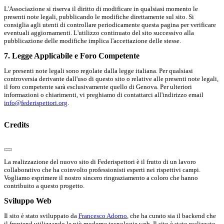
L'Associazione si riserva il diritto di modificare in qualsiasi momento le
presenti note legali, pubblicando le modifiche direttamente sul sito. Si
consiglia agli utenti di controllare periodicamente questa pagina per verificare
eventuali aggiornamenti. L'utilizzo continuato del sito successivo alla
pubblicazione delle modifiche implica l'accettazione delle stesse.
7. Legge Applicabile e Foro Competente
Le presenti note legali sono regolate dalla legge italiana. Per qualsiasi
controversia derivante dall'uso di questo sito o relative alle presenti note legali,
il foro competente sarà esclusivamente quello di Genova. Per ulteriori
informazioni o chiarimenti, vi preghiamo di contattarci all'indirizzo email
info@federispettori.org
.
Credits
La realizzazione del nuovo sito di Federispettori è il frutto di un lavoro
collaborativo che ha coinvolto professionisti esperti nei rispettivi campi.
Vogliamo esprimere il nostro sincero ringraziamento a coloro che hanno
contribuito a questo progetto.
Sviluppo Web
Il sito è stato sviluppato da
Francesco Adorno
, che ha curato sia il backend che
il frontend utilizzando le più moderne tecnologie web. Il sito è stato realizzato