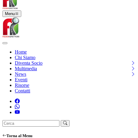
Menu
Home
Chi Siamo
Diventa Socio
Multimedia
News
Eventi
Risorse
Contatti
Torna al Menu