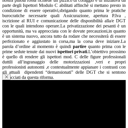
nostra pillola rossa richiede un pizzico di coraggio e di iniziativa da
parte degli Ispettori Modulo C abilitati affinchè si mettano presto in
condizione di essere operativi,sbrigando quanto prima le pratiche
burocratiche necessarie quali Assicurazione, apertura P.Iva ,
iscrizione al RUI e comunicazione delle disponibilità alla/e DGT
con le quali intendono operare.
La privatizzazione dei pesanti è un
opportunità, ma va approcciata con le dovute precauzioni,in quanto
è un sistema nuovo, ancora tutto da rodare che necessiterà di essere
perfezionato e aggiustato in corsa,ma la corsa deve iniziare.
La
parola d’ordine al momento è quindi
partire
quanto prima con le
prime sedute tenute dai nuovi
ispettori privati
.
L’obiettivo prossimo
è quello di rendere gli ispettori mod. C delle figure professionali
duttili all’ingranaggio delle motorizzazioni ,veri e propri
professionisti autonomi ,e contestualmente appianare i contrasti con
gli attuali dipendenti “demansionati” delle DGT che si sentono
minacciati da questa riforma.
Condividi
Facebook
WhatsApp
E-mail
Stampa