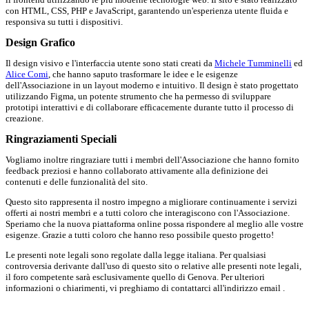
con HTML, CSS, PHP e JavaScript, garantendo un'esperienza utente fluida e
responsiva su tutti i dispositivi.
Design Grafico
Il design visivo e l'interfaccia utente sono stati creati da
Michele Tumminelli
ed
Alice Comi
, che hanno saputo trasformare le idee e le esigenze
dell'Associazione in un layout moderno e intuitivo. Il design è stato progettato
utilizzando Figma, un potente strumento che ha permesso di sviluppare
prototipi interattivi e di collaborare efficacemente durante tutto il processo di
creazione.
Ringraziamenti Speciali
Vogliamo inoltre ringraziare tutti i membri dell'Associazione che hanno fornito
feedback preziosi e hanno collaborato attivamente alla definizione dei
contenuti e delle funzionalità del sito.
Questo sito rappresenta il nostro impegno a migliorare continuamente i servizi
offerti ai nostri membri e a tutti coloro che interagiscono con l'Associazione.
Speriamo che la nuova piattaforma online possa rispondere al meglio alle vostre
esigenze. Grazie a tutti coloro che hanno reso possibile questo progetto!
Le presenti note legali sono regolate dalla legge italiana. Per qualsiasi
controversia derivante dall'uso di questo sito o relative alle presenti note legali,
il foro competente sarà esclusivamente quello di Genova. Per ulteriori
informazioni o chiarimenti, vi preghiamo di contattarci all'indirizzo email .