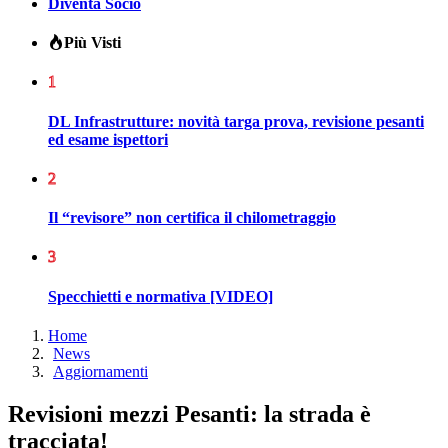
Diventa Socio
Più Visti
1
DL Infrastrutture: novità targa prova, revisione pesanti
ed esame ispettori
2
Il “revisore” non certifica il chilometraggio
3
Specchietti e normativa [VIDEO]
Home
News
Aggiornamenti
Revisioni mezzi Pesanti: la strada è
tracciata!