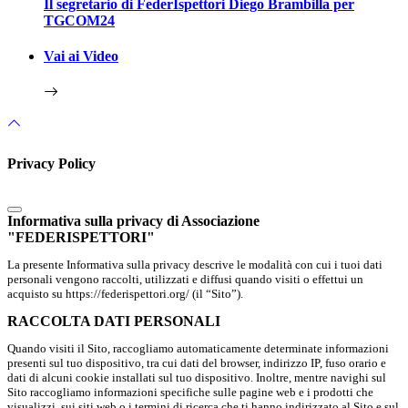
Il segretario di FederIspettori Diego Brambilla per
TGCOM24
Vai ai Video
Privacy Policy
Informativa sulla privacy di Associazione
"FEDERISPETTORI"
La presente Informativa sulla privacy descrive le modalità con cui i tuoi dati
personali vengono raccolti, utilizzati e diffusi quando visiti o effettui un
acquisto su https://federispettori.org/ (il “Sito”).
RACCOLTA DATI PERSONALI
Quando visiti il Sito, raccogliamo automaticamente determinate informazioni
presenti sul tuo dispositivo, tra cui dati del browser, indirizzo IP, fuso orario e
dati di alcuni cookie installati sul tuo dispositivo. Inoltre, mentre navighi sul
Sito raccogliamo informazioni specifiche sulle pagine web e i prodotti che
visualizzi, sui siti web o i termini di ricerca che ti hanno indirizzato al Sito e sul