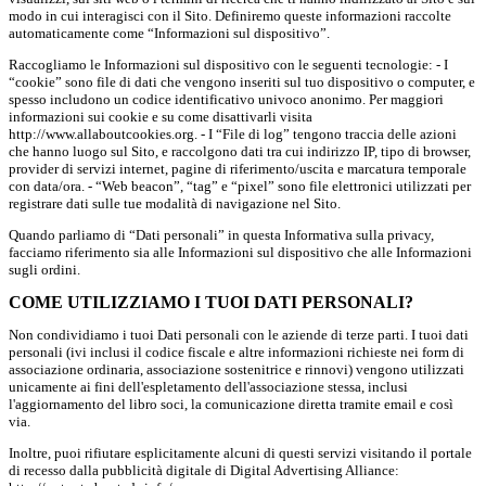
modo in cui interagisci con il Sito. Definiremo queste informazioni raccolte
automaticamente come “Informazioni sul dispositivo”.
Raccogliamo le Informazioni sul dispositivo con le seguenti tecnologie: - I
“cookie” sono file di dati che vengono inseriti sul tuo dispositivo o computer, e
spesso includono un codice identificativo univoco anonimo. Per maggiori
informazioni sui cookie e su come disattivarli visita
http://www.allaboutcookies.org. - I “File di log” tengono traccia delle azioni
che hanno luogo sul Sito, e raccolgono dati tra cui indirizzo IP, tipo di browser,
provider di servizi internet, pagine di riferimento/uscita e marcatura temporale
con data/ora. - “Web beacon”, “tag” e “pixel” sono file elettronici utilizzati per
registrare dati sulle tue modalità di navigazione nel Sito.
Quando parliamo di “Dati personali” in questa Informativa sulla privacy,
facciamo riferimento sia alle Informazioni sul dispositivo che alle Informazioni
sugli ordini.
COME UTILIZZIAMO I TUOI DATI PERSONALI?
Non condividiamo i tuoi Dati personali con le aziende di terze parti. I tuoi dati
personali (ivi inclusi il codice fiscale e altre informazioni richieste nei form di
associazione ordinaria, associazione sostenitrice e rinnovi) vengono utilizzati
unicamente ai fini dell'espletamento dell'associazione stessa, inclusi
l'aggiornamento del libro soci, la comunicazione diretta tramite email e così
via.
Inoltre, puoi rifiutare esplicitamente alcuni di questi servizi visitando il portale
di recesso dalla pubblicità digitale di Digital Advertising Alliance: