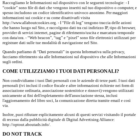
Raccogliamo le Informazioni sul dispositivo con le seguenti tecnologie: - I
“cookie” sono file di dati che vengono inseriti sul tuo dispositivo o computer, e
spesso includono un codice identificativo univoco anonimo. Per maggiori
informazioni sui cookie e su come disattivarli visita
http://www.allaboutcookies.org. - I “File di log” tengono traccia delle azioni
che hanno luogo sul Sito, e raccolgono dati tra cui indirizzo IP, tipo di browser,
provider di servizi internet, pagine di riferimento/uscita e marcatura temporale
con data/ora. - “Web beacon”, “tag” e “pixel” sono file elettronici utilizzati per
registrare dati sulle tue modalità di navigazione nel Sito.
Quando parliamo di “Dati personali” in questa Informativa sulla privacy,
facciamo riferimento sia alle Informazioni sul dispositivo che alle Informazioni
sugli ordini.
COME UTILIZZIAMO I TUOI DATI PERSONALI?
Non condividiamo i tuoi Dati personali con le aziende di terze parti. I tuoi dati
personali (ivi inclusi il codice fiscale e altre informazioni richieste nei form di
associazione ordinaria, associazione sostenitrice e rinnovi) vengono utilizzati
unicamente ai fini dell'espletamento dell'associazione stessa, inclusi
l'aggiornamento del libro soci, la comunicazione diretta tramite email e così
via.
Inoltre, puoi rifiutare esplicitamente alcuni di questi servizi visitando il portale
di recesso dalla pubblicità digitale di Digital Advertising Alliance:
http://optout.aboutads.info/.
DO NOT TRACK