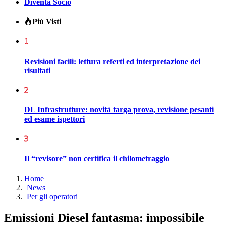
Diventa Socio
Più Visti
1
Revisioni facili: lettura referti ed interpretazione dei
risultati
2
DL Infrastrutture: novità targa prova, revisione pesanti
ed esame ispettori
3
Il “revisore” non certifica il chilometraggio
Home
News
Per gli operatori
Emissioni Diesel fantasma: impossibile