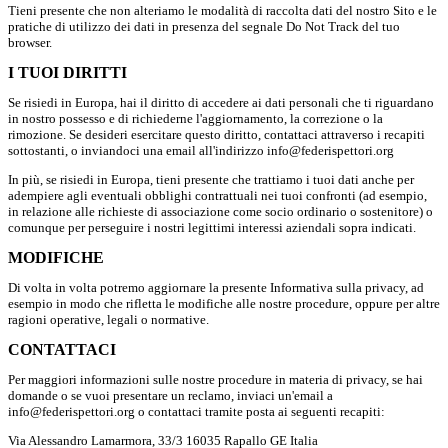
Tieni presente che non alteriamo le modalità di raccolta dati del nostro Sito e le
pratiche di utilizzo dei dati in presenza del segnale Do Not Track del tuo
browser.
I TUOI DIRITTI
Se risiedi in Europa, hai il diritto di accedere ai dati personali che ti riguardano
in nostro possesso e di richiederne l'aggiornamento, la correzione o la
rimozione. Se desideri esercitare questo diritto, contattaci attraverso i recapiti
sottostanti, o inviandoci una email all'indirizzo info@federispettori.org
In più, se risiedi in Europa, tieni presente che trattiamo i tuoi dati anche per
adempiere agli eventuali obblighi contrattuali nei tuoi confronti (ad esempio,
in relazione alle richieste di associazione come socio ordinario o sostenitore) o
comunque per perseguire i nostri legittimi interessi aziendali sopra indicati.
MODIFICHE
Di volta in volta potremo aggiornare la presente Informativa sulla privacy, ad
esempio in modo che rifletta le modifiche alle nostre procedure, oppure per altre
ragioni operative, legali o normative.
CONTATTACI
Per maggiori informazioni sulle nostre procedure in materia di privacy, se hai
domande o se vuoi presentare un reclamo, inviaci un'email a
info@federispettori.org o contattaci tramite posta ai seguenti recapiti:
Via Alessandro Lamarmora, 33/3 16035 Rapallo GE Italia