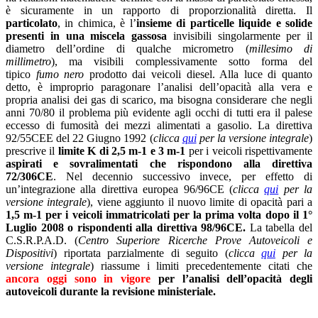
è sicuramente in un rapporto di proporzionalità diretta. Il
particolato
, in chimica, è l’
insieme di particelle liquide e solide
presenti in una miscela gassosa
invisibili singolarmente per il
diametro dell’ordine di qualche micrometro (
millesimo di
millimetro
), ma visibili complessivamente sotto forma del
tipico
fumo nero
prodotto dai veicoli diesel. Alla luce di quanto
detto, è improprio paragonare l’analisi dell’opacità alla vera e
propria analisi dei gas di scarico, ma bisogna considerare che negli
anni 70/80 il problema più evidente agli occhi di tutti era il palese
eccesso di fumosità dei mezzi alimentati a gasolio. La direttiva
92/55CEE del 22 Giugno 1992 (
clicca
qui
per la versione integrale
)
prescrive il
limite K di 2,5 m-1 e 3 m-1
per i veicoli rispettivamente
aspirati e sovralimentati che rispondono alla direttiva
72/306CE
. Nel decennio successivo invece, per effetto di
un’integrazione alla direttiva europea 96/96CE (
clicca
qui
per la
versione integrale
), viene aggiunto il nuovo limite di opacità pari a
1,5 m-1 per i veicoli immatricolati
per la prima volta dopo il 1°
Luglio 2008 o rispondenti alla direttiva 98/96CE.
La tabella del
C.S.R.P.A.D. (
Centro Superiore Ricerche Prove Autoveicoli e
Dispositivi
) riportata parzialmente di seguito (
clicca
qui
per la
versione integrale
) riassume i limiti precedentemente citati che
ancora oggi sono in vigore
per l’analisi dell’opacità degli
autoveicoli durante la revisione ministeriale.