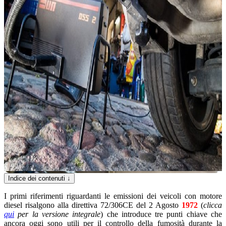
Indice dei contenuti
↓
I primi riferimenti riguardanti le emissioni dei veicoli con motore
diesel risalgono alla direttiva 72/306CE del 2 Agosto
1972
(
clicca
qui
per la versione integrale
) che introduce tre punti chiave che
ancora oggi sono utili per il controllo della fumosità durante la