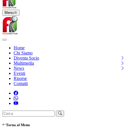
Menu
Home
Chi Siamo
Diventa Socio
Multimedia
News
Eventi
Risorse
Contatti
Torna al Menu