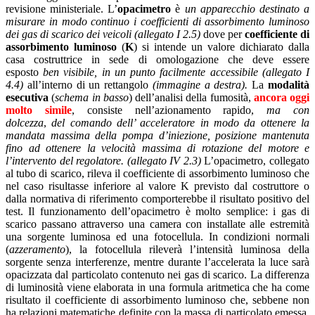
revisione ministeriale. L’
opacimetro
è
un apparecchio destinato a
misurare in modo continuo i coefficienti di assorbimento
luminoso
dei gas di scarico dei veicoli (allegato I 2.5)
dove per
coefficiente di
assorbimento luminoso
(
K
) si intende un valore dichiarato dalla
casa costruttrice in sede di omologazione che deve essere
esposto
ben visibile, in un punto facilmente accessibile (allegato I
4.4)
all’interno di un rettangolo
(immagine a destra).
La
modalità
esecutiva
(
schema in basso
) dell’analisi della fumosità,
ancora oggi
molto simile
, consiste nell’azionamento rapido,
ma con
dolcezza
,
del comando
dell’ acceleratore in modo da ottenere la
mandata massima della pompa d’iniezione, posizione mantenuta
fino ad ottenere la velocità massima di rotazione del motore e
l’intervento del regolatore.
(allegato IV 2.3)
L’opacimetro, collegato
al tubo di scarico, rileva il coefficiente di assorbimento luminoso che
nel caso risultasse inferiore al valore K previsto dal costruttore o
dalla normativa di riferimento comporterebbe il risultato positivo del
test. Il funzionamento dell’opacimetro è molto semplice: i gas di
scarico passano attraverso una camera con installate alle estremità
una sorgente luminosa ed una fotocellula. In condizioni normali
(
azzeramento
), la fotocellula rileverà l’intensità luminosa della
sorgente senza interferenze, mentre durante l’accelerata la luce sarà
opacizzata dal particolato contenuto nei gas di scarico. La differenza
di luminosità viene elaborata in una formula aritmetica che ha come
risultato il coefficiente di assorbimento luminoso che, sebbene non
ha relazioni matematiche definite con la massa di particolato emessa,