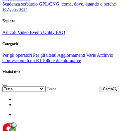
Scadenza serbatoio GPL/CNG: come, dove, quando e perchè
10 Agosto 2024
Esplora
Articoli
Video
Eventi
Utility
FAQ
Categorie
Per gli operatori
Per gli utenti
Aggiornamenti
Varie Archivio
Confessioni di un RT
Pillole di automotive
Modal title
Cerca
Rinnova Associazione
Diventa socio
Diventa socio