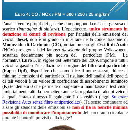
l’analisi vera e propri dei gas che compongono la miscela gassosa di
scarico (
immagine di sinistra
). L’opacimetro,
unico strumento in
dotazione ai centri di revisione
per l’analisi delle emissioni dei
veicoli diesel, non è in grado di misurare ne la concentrazione di
Monossido di Carbonio
(CO), ne tantomeno gli
Ossidi di Azoto
(NOx) protagonisti del famoso
dieselgate
del gruppo Volkswagen,
sostanza decisamente più nociva del particolato (PM). La
normativa
Euro 5
, in vigore dal Settembre del 2009, impone a tutti i
veicoli a gasolio l’installazione in origine del
filtro antiparticolato
(Fap o Dpf)
, dispositivo che, come dice il nome stesso, riduce al
minimo le emissioni di particolato. Il risultato dell’analisi dell’opacità
di tali veicoli è un valore di coefficiente di assorbimento luminoso
(
K
) tendente a 0 che permette di superare a mani basse il test visti i
limiti talmente alti da permettere anche la regolarità di alcuni veicoli
ai quali è stato rimosso illegalmente il dispositivo (leggi
Superare
Revisione Auto senza filtro antiparticolato
).
Ha senso continuare ad
alzare gli standard delle emissioni se
non si ha la benchè minima
possibilità di monitorare l’inquinamento
del parco auto circolante
durante i controlli previsti dalla legge?