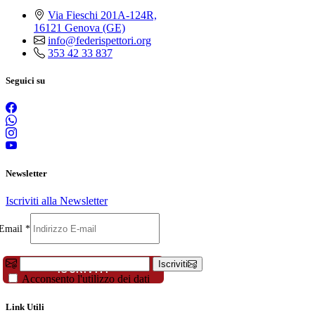
Via Fieschi 201A-124R,
16121 Genova (GE)
info@federispettori.org
353 42 33 837
Seguici su
Newsletter
Iscriviti alla Newsletter
Compleanno
Email
*
Nome
Email
Iscriviti
ISCRIVITI
Acconsento l'utilizzo dei dati
Link Utili