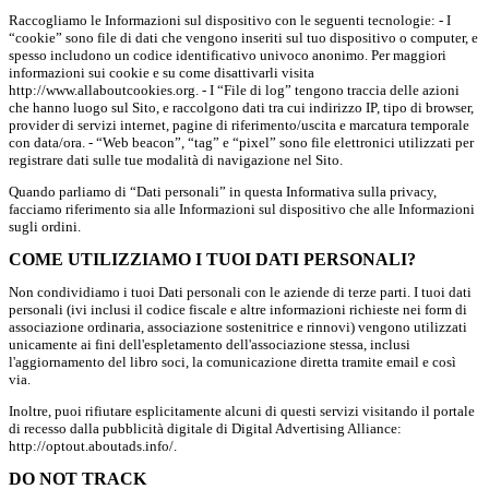
Raccogliamo le Informazioni sul dispositivo con le seguenti tecnologie: - I
“cookie” sono file di dati che vengono inseriti sul tuo dispositivo o computer, e
spesso includono un codice identificativo univoco anonimo. Per maggiori
informazioni sui cookie e su come disattivarli visita
http://www.allaboutcookies.org. - I “File di log” tengono traccia delle azioni
che hanno luogo sul Sito, e raccolgono dati tra cui indirizzo IP, tipo di browser,
provider di servizi internet, pagine di riferimento/uscita e marcatura temporale
con data/ora. - “Web beacon”, “tag” e “pixel” sono file elettronici utilizzati per
registrare dati sulle tue modalità di navigazione nel Sito.
Quando parliamo di “Dati personali” in questa Informativa sulla privacy,
facciamo riferimento sia alle Informazioni sul dispositivo che alle Informazioni
sugli ordini.
COME UTILIZZIAMO I TUOI DATI PERSONALI?
Non condividiamo i tuoi Dati personali con le aziende di terze parti. I tuoi dati
personali (ivi inclusi il codice fiscale e altre informazioni richieste nei form di
associazione ordinaria, associazione sostenitrice e rinnovi) vengono utilizzati
unicamente ai fini dell'espletamento dell'associazione stessa, inclusi
l'aggiornamento del libro soci, la comunicazione diretta tramite email e così
via.
Inoltre, puoi rifiutare esplicitamente alcuni di questi servizi visitando il portale
di recesso dalla pubblicità digitale di Digital Advertising Alliance:
http://optout.aboutads.info/.
DO NOT TRACK