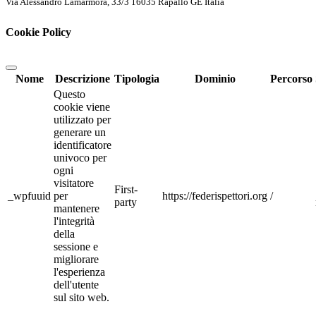
Via Alessandro Lamarmora, 33/3 16035 Rapallo GE Italia
Cookie Policy
Nome
Descrizione
Tipologia
Dominio
Percorso
Questo
cookie viene
utilizzato per
generare un
identificatore
univoco per
ogni
visitatore
First-
_wpfuuid
per
https://federispettori.org
/
party
mantenere
l'integrità
della
sessione e
migliorare
l'esperienza
dell'utente
sul sito web.