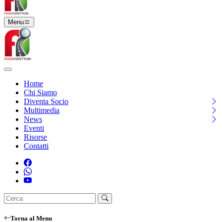
Menu
Home
Chi Siamo
Diventa Socio
Multimedia
News
Eventi
Risorse
Contatti
Torna al Menu