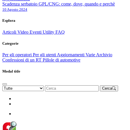
Scadenza serbatoio GPL/CNG: come, dove, quando e perchè
10 Agosto 2024
Esplora
Articoli
Video
Eventi
Utility
FAQ
Categorie
Per gli operatori
Per gli utenti
Aggiornamenti
Varie Archivio
Confessioni di un RT
Pillole di automotive
Modal title
Cerca
Rinnova Associazione
Diventa socio
Diventa socio