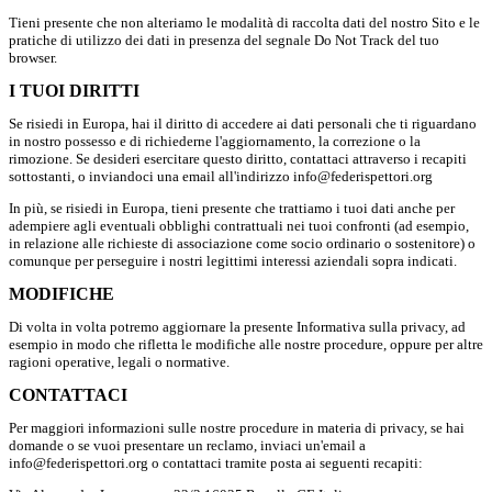
Tieni presente che non alteriamo le modalità di raccolta dati del nostro Sito e le
pratiche di utilizzo dei dati in presenza del segnale Do Not Track del tuo
browser.
I TUOI DIRITTI
Se risiedi in Europa, hai il diritto di accedere ai dati personali che ti riguardano
in nostro possesso e di richiederne l'aggiornamento, la correzione o la
rimozione. Se desideri esercitare questo diritto, contattaci attraverso i recapiti
sottostanti, o inviandoci una email all'indirizzo info@federispettori.org
In più, se risiedi in Europa, tieni presente che trattiamo i tuoi dati anche per
adempiere agli eventuali obblighi contrattuali nei tuoi confronti (ad esempio,
in relazione alle richieste di associazione come socio ordinario o sostenitore) o
comunque per perseguire i nostri legittimi interessi aziendali sopra indicati.
MODIFICHE
Di volta in volta potremo aggiornare la presente Informativa sulla privacy, ad
esempio in modo che rifletta le modifiche alle nostre procedure, oppure per altre
ragioni operative, legali o normative.
CONTATTACI
Per maggiori informazioni sulle nostre procedure in materia di privacy, se hai
domande o se vuoi presentare un reclamo, inviaci un'email a
info@federispettori.org o contattaci tramite posta ai seguenti recapiti: