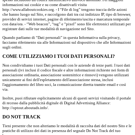
informazioni sui cookie e su come disattivarli visita
http://www.allaboutcookies.org. - I “File di log” tengono traccia delle azioni
che hanno luogo sul Sito, e raccolgono dati tra cui indirizzo IP, tipo di browser,
provider di servizi internet, pagine di riferimento/uscita e marcatura temporale
con data/ora. - “Web beacon”, “tag” e “pixel” sono file elettronici utilizzati per
registrare dati sulle tue modalità di navigazione nel Sito.
Quando parliamo di “Dati personali” in questa Informativa sulla privacy,
facciamo riferimento sia alle Informazioni sul dispositivo che alle Informazioni
sugli ordini.
COME UTILIZZIAMO I TUOI DATI PERSONALI?
Non condividiamo i tuoi Dati personali con le aziende di terze parti. I tuoi dati
personali (ivi inclusi il codice fiscale e altre informazioni richieste nei form di
associazione ordinaria, associazione sostenitrice e rinnovi) vengono utilizzati
unicamente ai fini dell'espletamento dell'associazione stessa, inclusi
l'aggiornamento del libro soci, la comunicazione diretta tramite email e così
via.
Inoltre, puoi rifiutare esplicitamente alcuni di questi servizi visitando il portale
di recesso dalla pubblicità digitale di Digital Advertising Alliance:
http://optout.aboutads.info/.
DO NOT TRACK
Tieni presente che non alteriamo le modalità di raccolta dati del nostro Sito e le
pratiche di utilizzo dei dati in presenza del segnale Do Not Track del tuo