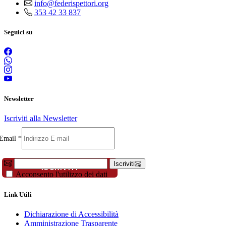
info@federispettori.org
353 42 33 837
Seguici su
Newsletter
Iscriviti alla Newsletter
Nome
Email
*
Email
Cognome
Iscriviti
ISCRIVITI
Acconsento l'utilizzo dei dati
Link Utili
Dichiarazione di Accessibilità
Amministrazione Trasparente