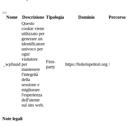
Nome
Descrizione
Tipologia
Dominio
Percorso
Questo
cookie viene
utilizzato per
generare un
identificatore
univoco per
ogni
visitatore
First-
_wpfuuid
per
https://federispettori.org
/
party
mantenere
l'integrità
della
sessione e
migliorare
l'esperienza
dell'utente
sul sito web.
Note legali