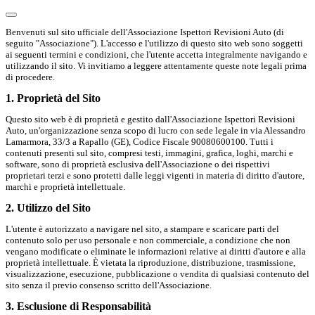
Benvenuti sul sito ufficiale dell'Associazione Ispettori Revisioni Auto (di
seguito "Associazione"). L'accesso e l'utilizzo di questo sito web sono soggetti
ai seguenti termini e condizioni, che l'utente accetta integralmente navigando e
utilizzando il sito. Vi invitiamo a leggere attentamente queste note legali prima
di procedere.
1. Proprietà del Sito
Questo sito web è di proprietà e gestito dall'Associazione Ispettori Revisioni
Auto, un'organizzazione senza scopo di lucro con sede legale in via Alessandro
Lamarmora, 33/3 a Rapallo (GE), Codice Fiscale 90080600100. Tutti i
contenuti presenti sul sito, compresi testi, immagini, grafica, loghi, marchi e
software, sono di proprietà esclusiva dell'Associazione o dei rispettivi
proprietari terzi e sono protetti dalle leggi vigenti in materia di diritto d'autore,
marchi e proprietà intellettuale.
2. Utilizzo del Sito
L'utente è autorizzato a navigare nel sito, a stampare e scaricare parti del
contenuto solo per uso personale e non commerciale, a condizione che non
vengano modificate o eliminate le informazioni relative ai diritti d'autore e alla
proprietà intellettuale. È vietata la riproduzione, distribuzione, trasmissione,
visualizzazione, esecuzione, pubblicazione o vendita di qualsiasi contenuto del
sito senza il previo consenso scritto dell'Associazione.
3. Esclusione di Responsabilità