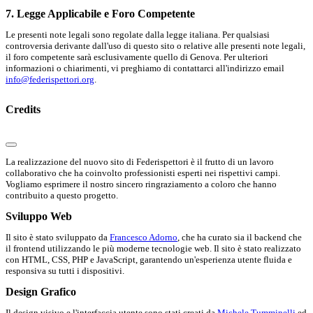
7. Legge Applicabile e Foro Competente
Le presenti note legali sono regolate dalla legge italiana. Per qualsiasi
controversia derivante dall'uso di questo sito o relative alle presenti note legali,
il foro competente sarà esclusivamente quello di Genova. Per ulteriori
informazioni o chiarimenti, vi preghiamo di contattarci all'indirizzo email
info@federispettori.org
.
Credits
La realizzazione del nuovo sito di Federispettori è il frutto di un lavoro
collaborativo che ha coinvolto professionisti esperti nei rispettivi campi.
Vogliamo esprimere il nostro sincero ringraziamento a coloro che hanno
contribuito a questo progetto.
Sviluppo Web
Il sito è stato sviluppato da
Francesco Adorno
, che ha curato sia il backend che
il frontend utilizzando le più moderne tecnologie web. Il sito è stato realizzato
con HTML, CSS, PHP e JavaScript, garantendo un'esperienza utente fluida e
responsiva su tutti i dispositivi.
Design Grafico
Il design visivo e l'interfaccia utente sono stati creati da
Michele Tumminelli
ed