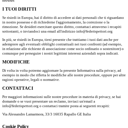
browser.
I TUOI DIRITTI
Se risiedi in Europa, hai il diritto di accedere ai dati personali che ti riguardano
in nostro possesso e di richiederne l'aggiornamento, la correzione o la
rimozione. Se desideri esercitare questo diritto, contattaci attraverso i recapiti
sottostanti, o inviandoci una email all'indirizzo info@federispettori.org
In più, se risiedi in Europa, tieni presente che trattiamo i tuoi dati anche per
adempiere agli eventuali obblighi contrattuali nei tuoi confronti (ad esempio,
in relazione alle richieste di associazione come socio ordinario o sostenitore) o
comunque per perseguire i nostri legittimi interessi aziendali sopra indicati.
MODIFICHE
Di volta in volta potremo aggiornare la presente Informativa sulla privacy, ad
esempio in modo che rifletta le modifiche alle nostre procedure, oppure per altre
ragioni operative, legali o normative.
CONTATTACI
Per maggiori informazioni sulle nostre procedure in materia di privacy, se hai
domande o se vuoi presentare un reclamo, inviaci un'email a
info@federispettori.org o contattaci tramite posta ai seguenti recapiti:
Via Alessandro Lamarmora, 33/3 16035 Rapallo GE Italia
Cookie Policy