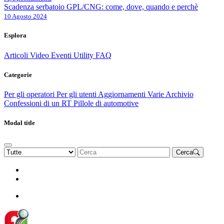
Scadenza serbatoio GPL/CNG: come, dove, quando e perchè
10 Agosto 2024
Esplora
Articoli
Video
Eventi
Utility
FAQ
Categorie
Per gli operatori
Per gli utenti
Aggiornamenti
Varie Archivio
Confessioni di un RT
Pillole di automotive
Modal title
Cerca
Rinnova Associazione
Diventa socio
Diventa socio