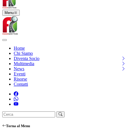
Menu
Home
Chi Siamo
Diventa Socio
Multimedia
News
Eventi
Risorse
Contatti
Torna al Menu