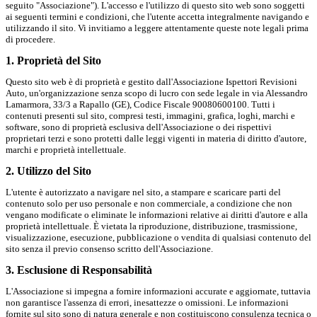
seguito "Associazione"). L'accesso e l'utilizzo di questo sito web sono soggetti
ai seguenti termini e condizioni, che l'utente accetta integralmente navigando e
utilizzando il sito. Vi invitiamo a leggere attentamente queste note legali prima
di procedere.
1. Proprietà del Sito
Questo sito web è di proprietà e gestito dall'Associazione Ispettori Revisioni
Auto, un'organizzazione senza scopo di lucro con sede legale in via Alessandro
Lamarmora, 33/3 a Rapallo (GE), Codice Fiscale 90080600100. Tutti i
contenuti presenti sul sito, compresi testi, immagini, grafica, loghi, marchi e
software, sono di proprietà esclusiva dell'Associazione o dei rispettivi
proprietari terzi e sono protetti dalle leggi vigenti in materia di diritto d'autore,
marchi e proprietà intellettuale.
2. Utilizzo del Sito
L'utente è autorizzato a navigare nel sito, a stampare e scaricare parti del
contenuto solo per uso personale e non commerciale, a condizione che non
vengano modificate o eliminate le informazioni relative ai diritti d'autore e alla
proprietà intellettuale. È vietata la riproduzione, distribuzione, trasmissione,
visualizzazione, esecuzione, pubblicazione o vendita di qualsiasi contenuto del
sito senza il previo consenso scritto dell'Associazione.
3. Esclusione di Responsabilità
L'Associazione si impegna a fornire informazioni accurate e aggiornate, tuttavia
non garantisce l'assenza di errori, inesattezze o omissioni. Le informazioni
fornite sul sito sono di natura generale e non costituiscono consulenza tecnica o