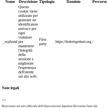
Nome
Descrizione
Tipologia
Dominio
Percorso
Questo
cookie viene
utilizzato per
generare un
identificatore
univoco per
ogni
visitatore
First-
_wpfuuid
per
https://federispettori.org
/
party
mantenere
l'integrità
della
sessione e
migliorare
l'esperienza
dell'utente
sul sito web.
Note legali
Benvenuti sul sito ufficiale dell'Associazione Ispettori Revisioni Auto (di