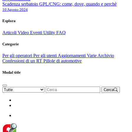
Scadenza serbatoio GPL/CNG: come, dove, quando e perchè
10 Agosto 2024
Esplora
Articoli
Video
Eventi
Utility
FAQ
Categorie
Per gli operatori
Per gli utenti
Aggiornamenti
Varie Archivio
Confessioni di un RT
Pillole di automotive
Modal title
Cerca
Rinnova Associazione
Diventa socio
Diventa socio