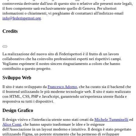
controversia derivante dall'uso di questo sito o relative alle presenti note legali,
il foro competente sarà esclusivamente quello di Genova. Per ulteriori
informazioni o chiarimenti, vi preghiamo di contattarci all'indirizzo email
info@federispettori.org
.
Credits
La realizzazione del nuovo sito di Federispettori è il frutto di un lavoro
collaborativo che ha coinvolto professionisti esperti nei rispettivi campi.
Vogliamo esprimere il nostro sincero ringraziamento a coloro che hanno
contribuito a questo progetto.
Sviluppo Web
Il sito è stato sviluppato da
Francesco Adorno
, che ha curato sia il backend che
il frontend utilizzando le più moderne tecnologie web. Il sito è stato realizzato
con HTML, CSS, PHP e JavaScript, garantendo un'esperienza utente fluida e
responsiva su tutti i dispositivi.
Design Grafico
Il design visivo e l'interfaccia utente sono stati creati da
Michele Tumminelli
ed
Alice Comi
, che hanno saputo trasformare le idee e le esigenze
dell'Associazione in un layout moderno e intuitivo. Il design è stato progettato
utilizzando Figma, un potente strumento che ha permesso di sviluppare