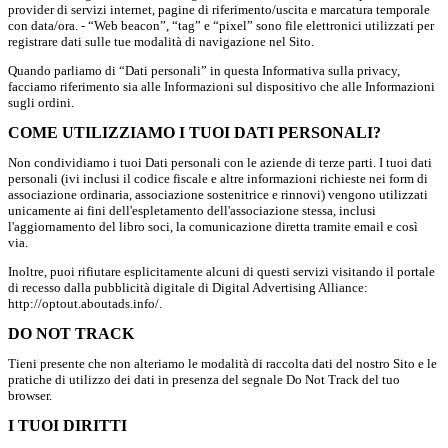
provider di servizi internet, pagine di riferimento/uscita e marcatura temporale
con data/ora. - “Web beacon”, “tag” e “pixel” sono file elettronici utilizzati per
registrare dati sulle tue modalità di navigazione nel Sito.
Quando parliamo di “Dati personali” in questa Informativa sulla privacy,
facciamo riferimento sia alle Informazioni sul dispositivo che alle Informazioni
sugli ordini.
COME UTILIZZIAMO I TUOI DATI PERSONALI?
Non condividiamo i tuoi Dati personali con le aziende di terze parti. I tuoi dati
personali (ivi inclusi il codice fiscale e altre informazioni richieste nei form di
associazione ordinaria, associazione sostenitrice e rinnovi) vengono utilizzati
unicamente ai fini dell'espletamento dell'associazione stessa, inclusi
l'aggiornamento del libro soci, la comunicazione diretta tramite email e così
via.
Inoltre, puoi rifiutare esplicitamente alcuni di questi servizi visitando il portale
di recesso dalla pubblicità digitale di Digital Advertising Alliance:
http://optout.aboutads.info/.
DO NOT TRACK
Tieni presente che non alteriamo le modalità di raccolta dati del nostro Sito e le
pratiche di utilizzo dei dati in presenza del segnale Do Not Track del tuo
browser.
I TUOI DIRITTI