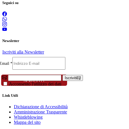
Seguici su
Newsletter
Iscriviti alla Newsletter
Compleanno
Email
*
Nome
Cognome
Iscriviti
ISCRIVITI
Acconsento l'utilizzo dei dati
Link Utili
Dichiarazione di Accessibilità
Amministrazione Trasparente
Whistleblowing
Mappa del sito