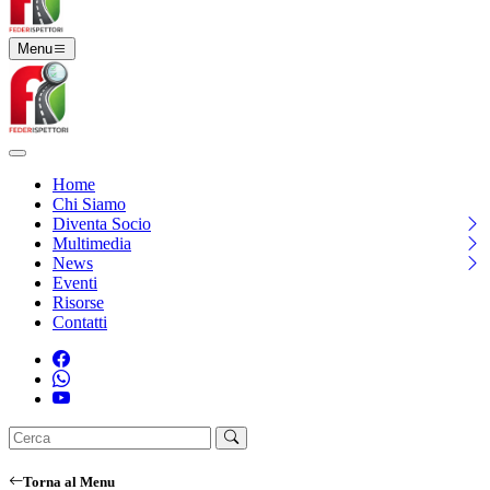
Menu
Home
Chi Siamo
Diventa Socio
Multimedia
News
Eventi
Risorse
Contatti
Torna al Menu