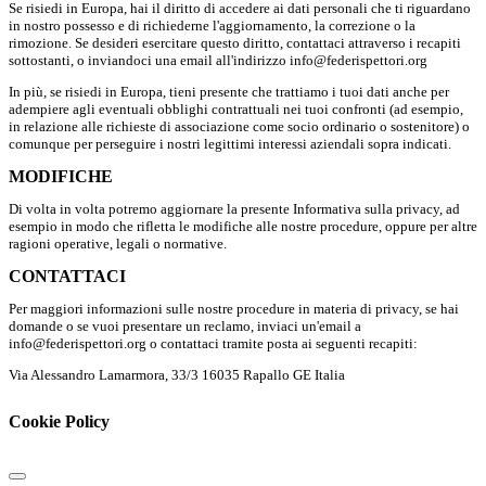
Se risiedi in Europa, hai il diritto di accedere ai dati personali che ti riguardano
in nostro possesso e di richiederne l'aggiornamento, la correzione o la
rimozione. Se desideri esercitare questo diritto, contattaci attraverso i recapiti
sottostanti, o inviandoci una email all'indirizzo info@federispettori.org
In più, se risiedi in Europa, tieni presente che trattiamo i tuoi dati anche per
adempiere agli eventuali obblighi contrattuali nei tuoi confronti (ad esempio,
in relazione alle richieste di associazione come socio ordinario o sostenitore) o
comunque per perseguire i nostri legittimi interessi aziendali sopra indicati.
MODIFICHE
Di volta in volta potremo aggiornare la presente Informativa sulla privacy, ad
esempio in modo che rifletta le modifiche alle nostre procedure, oppure per altre
ragioni operative, legali o normative.
CONTATTACI
Per maggiori informazioni sulle nostre procedure in materia di privacy, se hai
domande o se vuoi presentare un reclamo, inviaci un'email a
info@federispettori.org o contattaci tramite posta ai seguenti recapiti:
Via Alessandro Lamarmora, 33/3 16035 Rapallo GE Italia
Cookie Policy