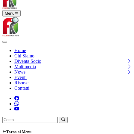
Menu
Home
Chi Siamo
Diventa Socio
Multimedia
News
Eventi
Risorse
Contatti
Torna al Menu