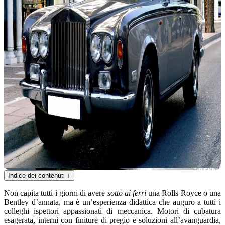
Indice dei contenuti
↓
Non capita tutti i giorni di avere
sotto ai ferri
una Rolls Royce o una
Bentley d’annata, ma è un’esperienza didattica che auguro a tutti i
colleghi ispettori appassionati di meccanica. Motori di cubatura
esagerata, interni con finiture di pregio e soluzioni all’avanguardia,