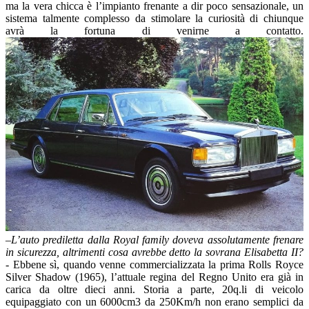
ma la vera chicca è l’impianto frenante a dir poco sensazionale, un
sistema talmente complesso da stimolare la curiosità di chiunque
avrà la fortuna di venirne a contatto.
–
L’auto prediletta dalla Royal family doveva assolutamente frenare
in sicurezza,
altrimenti cosa avrebbe detto la sovrana Elisabetta II?
-
Ebbene sì, quando venne commercializzata la prima Rolls Royce
Silver Shadow (1965), l’attuale regina del Regno Unito era già in
carica da oltre dieci anni. Storia a parte, 20q.li di veicolo
equipaggiato con un 6000cm3 da 250Km/h non erano semplici da