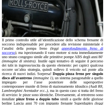
Il primo controllo utile all’identificazione dello schema frenante di
soccorso indispensabile per procedere alla revisione ministeriale è
l’analisi della pompa freno
(leggi
approfondimento freno di
soccorso
)
, ma ispezionando il vano motore si nota immediatamente
uno strano congegno simile alle primitive pompe ABS degli anni 80′
(immagine di sinistra)
. Inutile ogni tentativo di seguire il percorso
dei tubi in ingresso/uscita da questo elemento: per capirci qualcosa
occorre un’altra strategia, quindi sollevo il veicolo sul ponte alla
ricerca di nuovi indizi. Sorpresa!
Doppia pinza freno per singolo
disco all’avantreno
(immagine 1)
, un sistema paragonabile a quello
impiegato per l’asse posteriore delle supersportive
contemporanee munite di freno di stazionamento idraulico
(Audi R8,
Lambrorghini Aventador ecc..)
, ma in questo caso si tratta del freno
di servizio: le pinze sono identiche. Diversamente, al retrotreno sono
installate
pinze freno a doppio tubo
simili a quelle delle gloriose
berline Lancia anni 70 con impianto frenante Superduplex
(leggi