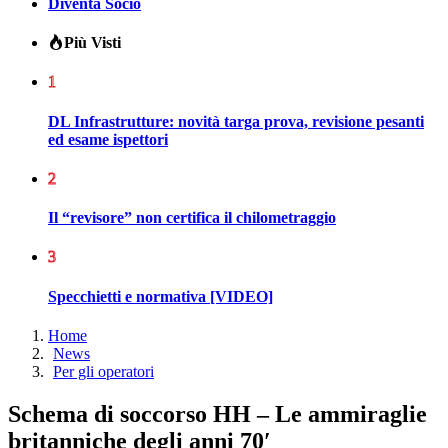
Diventa Socio
Più Visti
1
DL Infrastrutture: novità targa prova, revisione pesanti
ed esame ispettori
2
Il “revisore” non certifica il chilometraggio
3
Specchietti e normativa [VIDEO]
Home
News
Per gli operatori
Schema di soccorso HH – Le ammiraglie
britanniche degli anni 70′