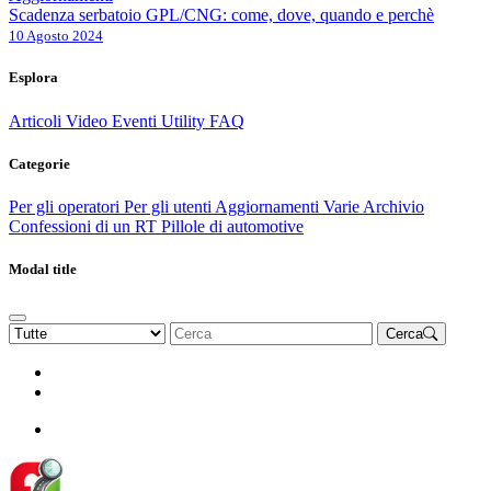
Scadenza serbatoio GPL/CNG: come, dove, quando e perchè
10 Agosto 2024
Esplora
Articoli
Video
Eventi
Utility
FAQ
Categorie
Per gli operatori
Per gli utenti
Aggiornamenti
Varie Archivio
Confessioni di un RT
Pillole di automotive
Modal title
Cerca
Rinnova Associazione
Diventa socio
Diventa socio