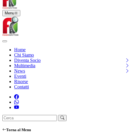
Menu
Home
Chi Siamo
Diventa Socio
Multimedia
News
Eventi
Risorse
Contatti
Torna al Menu