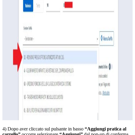
4) Dopo aver cliccato sul pulsante in basso
“Aggiungi pratica al
carrello”
occorre selezionare
“Aggiungi”
dal pop-up di conferma.