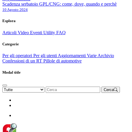
Scadenza serbatoio GPL/CNG: come, dove, quando e perchè
10 Agosto 2024
Esplora
Articoli
Video
Eventi
Utility
FAQ
Categorie
Per gli operatori
Per gli utenti
Aggiornamenti
Varie Archivio
Confessioni di un RT
Pillole di automotive
Modal title
Cerca
Rinnova Associazione
Diventa socio
Diventa socio