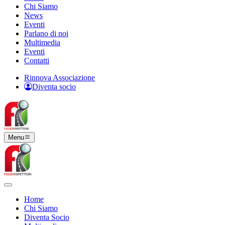
Chi Siamo
News
Eventi
Parlano di noi
Multimedia
Eventi
Contatti
Rinnova Associazione
Diventa socio
Menu
Home
Chi Siamo
Diventa Socio