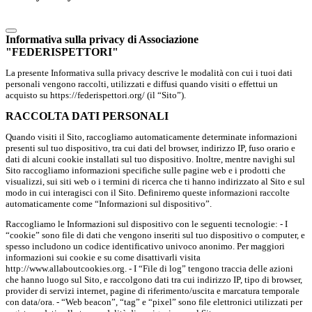
Informativa sulla privacy di Associazione
"FEDERISPETTORI"
La presente Informativa sulla privacy descrive le modalità con cui i tuoi dati
personali vengono raccolti, utilizzati e diffusi quando visiti o effettui un
acquisto su https://federispettori.org/ (il “Sito”).
RACCOLTA DATI PERSONALI
Quando visiti il Sito, raccogliamo automaticamente determinate informazioni
presenti sul tuo dispositivo, tra cui dati del browser, indirizzo IP, fuso orario e
dati di alcuni cookie installati sul tuo dispositivo. Inoltre, mentre navighi sul
Sito raccogliamo informazioni specifiche sulle pagine web e i prodotti che
visualizzi, sui siti web o i termini di ricerca che ti hanno indirizzato al Sito e sul
modo in cui interagisci con il Sito. Definiremo queste informazioni raccolte
automaticamente come “Informazioni sul dispositivo”.
Raccogliamo le Informazioni sul dispositivo con le seguenti tecnologie: - I
“cookie” sono file di dati che vengono inseriti sul tuo dispositivo o computer, e
spesso includono un codice identificativo univoco anonimo. Per maggiori
informazioni sui cookie e su come disattivarli visita
http://www.allaboutcookies.org. - I “File di log” tengono traccia delle azioni
che hanno luogo sul Sito, e raccolgono dati tra cui indirizzo IP, tipo di browser,
provider di servizi internet, pagine di riferimento/uscita e marcatura temporale
con data/ora. - “Web beacon”, “tag” e “pixel” sono file elettronici utilizzati per