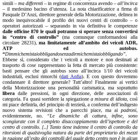
simili
– ma differenti –
in regime di concorrenza avendo
– all’incirca
–
il medesimo bacino d’utenza. La nota chiarificatrice a firma di
Pasquale D’Anzi, direttore generale della Motorizzazione, delinea in
modo inequivocabile il profilo dei nuovi centri di controllo – o
operatori autorizzati – separando in via definitiva le competenze
dalle officine 870 le quali potranno sì operare senza convertirsi
in “centro di controllo”
(ma comunque conformandosi alla
circolare 28231),
ma
limitatamente all’ambito dei veicoli ADR,
ATP ed autobus.
“
Dimmichemistaiobbligandosenzadirmichemistaiobbligando”.
Ebbene sì, considerato che i veicoli a motore e non destinati al
trasporto di cose rappresentano la fetta di mercato più consistente:
basti pensare che gli autobus sono all’incirca 1/10 dei veicoli
industriali, esclusi rimorchi (
dati Anfia
). E con questo dovremmo
condannare il direttore generale? Tutt’altro! Finalmente ai vertici
della Motorizzazione una personalità carismatica, ma soprattutto
libera
dalle pressioni, in ogni direzione, delle associazioni di
categoria. Fa quasi sorridere la spiegazione
a misura di idiota
, così
mi piace definirla, del principio di terzietà, a conferma dell’indigesto
nuovo sistema revisioni che a parecchi piace, ma ai
padroni
,
evidentemente, no.
“Le dinamiche di cattura, infine, sono
scongiurate con il completo disaccoppiamento dell’ispettore e del
centro di controllo. [..] Tanto tiene indenne il centro di controllo da
ritorsioni di qualsivoglia natura da parte del proprietario dei mezzi
in ragione all’esito dei controlli del quale detto centro non è in alcun