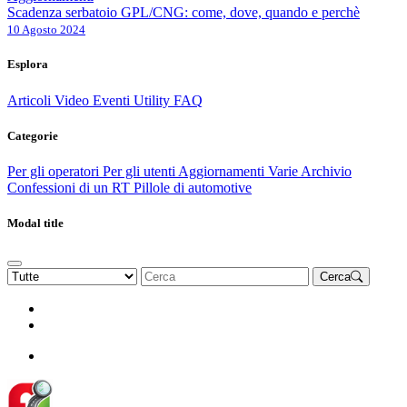
Scadenza serbatoio GPL/CNG: come, dove, quando e perchè
10 Agosto 2024
Esplora
Articoli
Video
Eventi
Utility
FAQ
Categorie
Per gli operatori
Per gli utenti
Aggiornamenti
Varie Archivio
Confessioni di un RT
Pillole di automotive
Modal title
Cerca
Rinnova Associazione
Diventa socio
Diventa socio