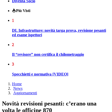
Diventa Socio
Più Visti
1
DL Infrastrutture: novità targa prova, revisione pesanti
ed esame ispettori
2
Il “revisore” non certifica il chilometraggio
3
Specchietti e normativa [VIDEO]
Home
News
Aggiornamenti
Novità revisioni pesanti: c’erano una
volta le officine 870