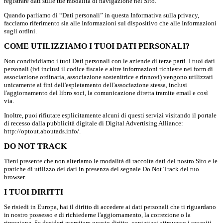
registrare dati sulle tue modalità di navigazione nel Sito.
Quando parliamo di “Dati personali” in questa Informativa sulla privacy,
facciamo riferimento sia alle Informazioni sul dispositivo che alle Informazioni
sugli ordini.
COME UTILIZZIAMO I TUOI DATI PERSONALI?
Non condividiamo i tuoi Dati personali con le aziende di terze parti. I tuoi dati
personali (ivi inclusi il codice fiscale e altre informazioni richieste nei form di
associazione ordinaria, associazione sostenitrice e rinnovi) vengono utilizzati
unicamente ai fini dell'espletamento dell'associazione stessa, inclusi
l'aggiornamento del libro soci, la comunicazione diretta tramite email e così
via.
Inoltre, puoi rifiutare esplicitamente alcuni di questi servizi visitando il portale
di recesso dalla pubblicità digitale di Digital Advertising Alliance:
http://optout.aboutads.info/.
DO NOT TRACK
Tieni presente che non alteriamo le modalità di raccolta dati del nostro Sito e le
pratiche di utilizzo dei dati in presenza del segnale Do Not Track del tuo
browser.
I TUOI DIRITTI
Se risiedi in Europa, hai il diritto di accedere ai dati personali che ti riguardano
in nostro possesso e di richiederne l'aggiornamento, la correzione o la
rimozione. Se desideri esercitare questo diritto, contattaci attraverso i recapiti