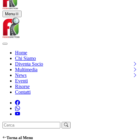
Menu
Home
Chi Siamo
Diventa Socio
Multimedia
News
Eventi
Risorse
Contatti
Torna al Menu