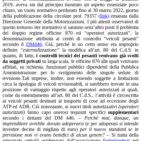
2019, aveva sin dal principio mostrato un aspetto essenziale poco
chiaro, un vuoto normativo perdurato fino al 30 marzo 2022, giorno
della pubblicazione della circolare prot. 79357
(link)
emanata dalla
Direzione Generale della Motorizzazioni. I più attenti osservatori di
questo tortuoso iter normativo si saranno senz’altro posti il problema
del doppio regime officine 870 ed “operatori autorizzati”, la
denominazione attribuita ai centri di controllo “veicoli pesanti”
secondo il
DM446
. Già, perchè in un certo senso era improprio
definire
“esternalizzazione”
la modifica all’art. 80 del C.d.S. in
quanto, di fatto,
i controlli tecnici dei pesanti venivano già svolti
da soggetti privati
su larga scala, le officine 870 alle quali venivano
affidati, su richiesta, funzionari pubblici dipendenti della Pubblica
Amministrazione per lo svolgimento delle singole sedute di
revisione.Tali imprese, inoltre, non essendo soggette a limitazioni
circa la tipologia di veicoli revisionabili, si sarebbero trovate in una
posizione di vantaggio rispetto agli operatori autorizzati ai quali,
come da emendamento all’art. 80 del C.d.S., l’attività è circoscritta
ai veicoli pesanti destinati al trasporto di cose ad eccezione degli
ATP ed ADR. Ciò nonostante, ai nuovi titoli autorizzativi
(operatori
autorizzati)
fanno capo onerosi requisiti specifici
supplementari
secondo i dettami del DM 446. –
Perchè mai, dunque, un
imprenditore avrebbe dovuto adoperarsi
(e per adoperasi si intende
investire decine di migliaia di euro)
per il nuovo standard se in
previsione non vi erano benefici di alcun genere? –
Si tratta della
principale criticità evidenziata dall’associazione
Federispettori
nel