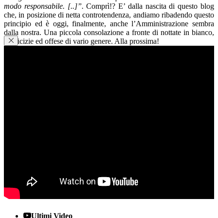
modo responsabile. [..]”.
Comprì!? E’ dalla nascita di questo blog
che, in posizione di netta controtendenza, andiamo ribadendo questo
principio ed è oggi, finalmente, anche l’Amministrazione sembra
dalla nostra. Una piccola consolazione a fronte di nottate in bianco,
inimicizie ed offese di vario genere. Alla prossima!
Condividi
Facebook
WhatsApp
E-mail
Stampa
Ultimi Video