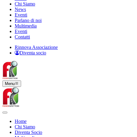
Chi Siamo
News
Eventi
Parlano di noi
Multimedia
Eventi
Contatti
Rinnova Associazione
Diventa socio
Menu
Home
Chi Siamo
Diventa Socio