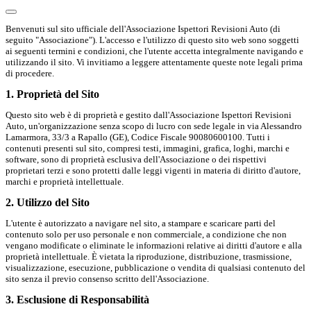
Benvenuti sul sito ufficiale dell'Associazione Ispettori Revisioni Auto (di
seguito "Associazione"). L'accesso e l'utilizzo di questo sito web sono soggetti
ai seguenti termini e condizioni, che l'utente accetta integralmente navigando e
utilizzando il sito. Vi invitiamo a leggere attentamente queste note legali prima
di procedere.
1. Proprietà del Sito
Questo sito web è di proprietà e gestito dall'Associazione Ispettori Revisioni
Auto, un'organizzazione senza scopo di lucro con sede legale in via Alessandro
Lamarmora, 33/3 a Rapallo (GE), Codice Fiscale 90080600100. Tutti i
contenuti presenti sul sito, compresi testi, immagini, grafica, loghi, marchi e
software, sono di proprietà esclusiva dell'Associazione o dei rispettivi
proprietari terzi e sono protetti dalle leggi vigenti in materia di diritto d'autore,
marchi e proprietà intellettuale.
2. Utilizzo del Sito
L'utente è autorizzato a navigare nel sito, a stampare e scaricare parti del
contenuto solo per uso personale e non commerciale, a condizione che non
vengano modificate o eliminate le informazioni relative ai diritti d'autore e alla
proprietà intellettuale. È vietata la riproduzione, distribuzione, trasmissione,
visualizzazione, esecuzione, pubblicazione o vendita di qualsiasi contenuto del
sito senza il previo consenso scritto dell'Associazione.
3. Esclusione di Responsabilità