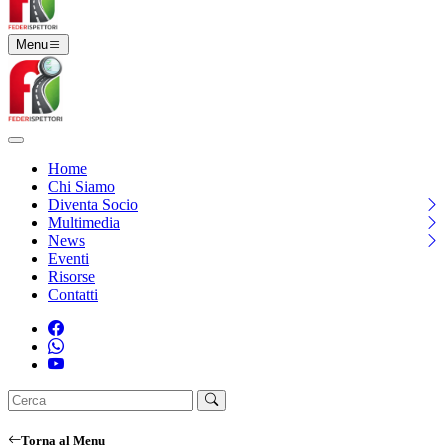
Menu
Home
Chi Siamo
Diventa Socio
Multimedia
News
Eventi
Risorse
Contatti
Torna al Menu