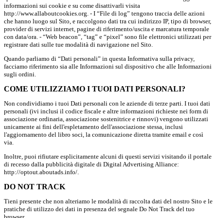
informazioni sui cookie e su come disattivarli visita
http://www.allaboutcookies.org. - I “File di log” tengono traccia delle azioni
che hanno luogo sul Sito, e raccolgono dati tra cui indirizzo IP, tipo di browser,
provider di servizi internet, pagine di riferimento/uscita e marcatura temporale
con data/ora. - “Web beacon”, “tag” e “pixel” sono file elettronici utilizzati per
registrare dati sulle tue modalità di navigazione nel Sito.
Quando parliamo di “Dati personali” in questa Informativa sulla privacy,
facciamo riferimento sia alle Informazioni sul dispositivo che alle Informazioni
sugli ordini.
COME UTILIZZIAMO I TUOI DATI PERSONALI?
Non condividiamo i tuoi Dati personali con le aziende di terze parti. I tuoi dati
personali (ivi inclusi il codice fiscale e altre informazioni richieste nei form di
associazione ordinaria, associazione sostenitrice e rinnovi) vengono utilizzati
unicamente ai fini dell'espletamento dell'associazione stessa, inclusi
l'aggiornamento del libro soci, la comunicazione diretta tramite email e così
via.
Inoltre, puoi rifiutare esplicitamente alcuni di questi servizi visitando il portale
di recesso dalla pubblicità digitale di Digital Advertising Alliance:
http://optout.aboutads.info/.
DO NOT TRACK
Tieni presente che non alteriamo le modalità di raccolta dati del nostro Sito e le
pratiche di utilizzo dei dati in presenza del segnale Do Not Track del tuo
browser.