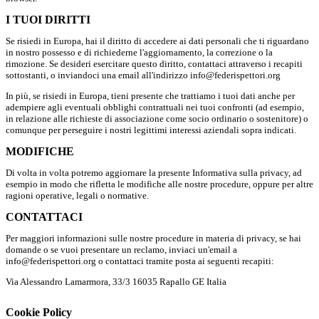
I TUOI DIRITTI
Se risiedi in Europa, hai il diritto di accedere ai dati personali che ti riguardano
in nostro possesso e di richiederne l'aggiornamento, la correzione o la
rimozione. Se desideri esercitare questo diritto, contattaci attraverso i recapiti
sottostanti, o inviandoci una email all'indirizzo info@federispettori.org
In più, se risiedi in Europa, tieni presente che trattiamo i tuoi dati anche per
adempiere agli eventuali obblighi contrattuali nei tuoi confronti (ad esempio,
in relazione alle richieste di associazione come socio ordinario o sostenitore) o
comunque per perseguire i nostri legittimi interessi aziendali sopra indicati.
MODIFICHE
Di volta in volta potremo aggiornare la presente Informativa sulla privacy, ad
esempio in modo che rifletta le modifiche alle nostre procedure, oppure per altre
ragioni operative, legali o normative.
CONTATTACI
Per maggiori informazioni sulle nostre procedure in materia di privacy, se hai
domande o se vuoi presentare un reclamo, inviaci un'email a
info@federispettori.org o contattaci tramite posta ai seguenti recapiti:
Via Alessandro Lamarmora, 33/3 16035 Rapallo GE Italia
Cookie Policy