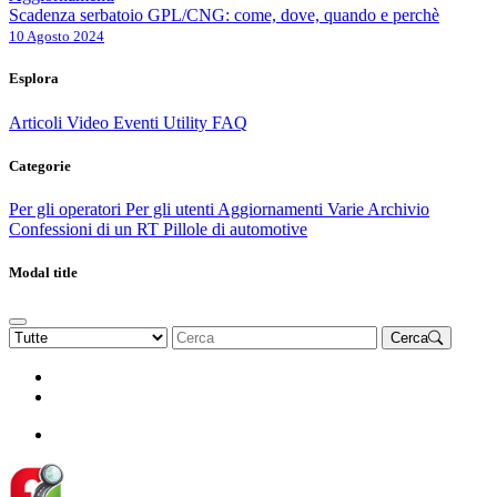
Scadenza serbatoio GPL/CNG: come, dove, quando e perchè
10 Agosto 2024
Esplora
Articoli
Video
Eventi
Utility
FAQ
Categorie
Per gli operatori
Per gli utenti
Aggiornamenti
Varie Archivio
Confessioni di un RT
Pillole di automotive
Modal title
Cerca
Rinnova Associazione
Diventa socio
Diventa socio