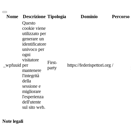
Nome
Descrizione
Tipologia
Dominio
Percorso
Questo
cookie viene
utilizzato per
generare un
identificatore
univoco per
ogni
visitatore
First-
_wpfuuid
per
https://federispettori.org
/
party
mantenere
l'integrità
della
sessione e
migliorare
l'esperienza
dell'utente
sul sito web.
Note legali