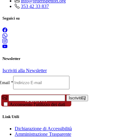
info@federispettori.org
353 42 33 837
Seguici su
Newsletter
Iscriviti alla Newsletter
Compleanno
Email
*
Nome
Cognome
Iscriviti
ISCRIVITI
Acconsento l'utilizzo dei dati
Link Utili
Dichiarazione di Accessibilità
Amministrazione Trasparente