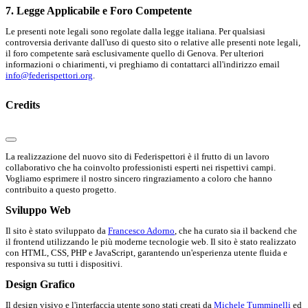
7. Legge Applicabile e Foro Competente
Le presenti note legali sono regolate dalla legge italiana. Per qualsiasi
controversia derivante dall'uso di questo sito o relative alle presenti note legali,
il foro competente sarà esclusivamente quello di Genova. Per ulteriori
informazioni o chiarimenti, vi preghiamo di contattarci all'indirizzo email
info@federispettori.org
.
Credits
La realizzazione del nuovo sito di Federispettori è il frutto di un lavoro
collaborativo che ha coinvolto professionisti esperti nei rispettivi campi.
Vogliamo esprimere il nostro sincero ringraziamento a coloro che hanno
contribuito a questo progetto.
Sviluppo Web
Il sito è stato sviluppato da
Francesco Adorno
, che ha curato sia il backend che
il frontend utilizzando le più moderne tecnologie web. Il sito è stato realizzato
con HTML, CSS, PHP e JavaScript, garantendo un'esperienza utente fluida e
responsiva su tutti i dispositivi.
Design Grafico
Il design visivo e l'interfaccia utente sono stati creati da
Michele Tumminelli
ed