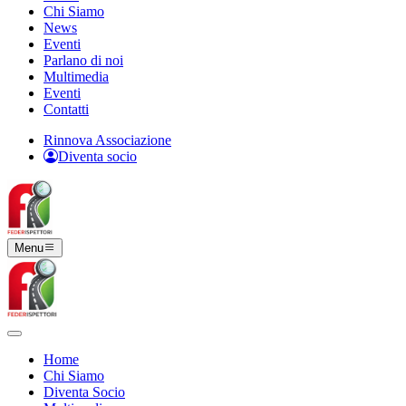
Chi Siamo
News
Eventi
Parlano di noi
Multimedia
Eventi
Contatti
Rinnova Associazione
Diventa socio
Menu
Home
Chi Siamo
Diventa Socio