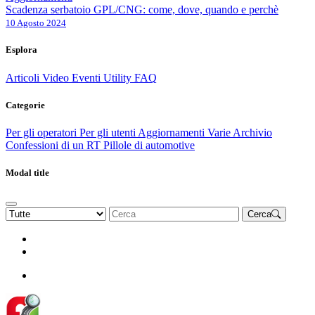
Scadenza serbatoio GPL/CNG: come, dove, quando e perchè
10 Agosto 2024
Esplora
Articoli
Video
Eventi
Utility
FAQ
Categorie
Per gli operatori
Per gli utenti
Aggiornamenti
Varie Archivio
Confessioni di un RT
Pillole di automotive
Modal title
Cerca
Rinnova Associazione
Diventa socio
Diventa socio