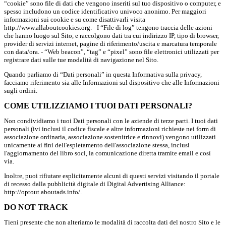
“cookie” sono file di dati che vengono inseriti sul tuo dispositivo o computer, e
spesso includono un codice identificativo univoco anonimo. Per maggiori
informazioni sui cookie e su come disattivarli visita
http://www.allaboutcookies.org. - I “File di log” tengono traccia delle azioni
che hanno luogo sul Sito, e raccolgono dati tra cui indirizzo IP, tipo di browser,
provider di servizi internet, pagine di riferimento/uscita e marcatura temporale
con data/ora. - “Web beacon”, “tag” e “pixel” sono file elettronici utilizzati per
registrare dati sulle tue modalità di navigazione nel Sito.
Quando parliamo di “Dati personali” in questa Informativa sulla privacy,
facciamo riferimento sia alle Informazioni sul dispositivo che alle Informazioni
sugli ordini.
COME UTILIZZIAMO I TUOI DATI PERSONALI?
Non condividiamo i tuoi Dati personali con le aziende di terze parti. I tuoi dati
personali (ivi inclusi il codice fiscale e altre informazioni richieste nei form di
associazione ordinaria, associazione sostenitrice e rinnovi) vengono utilizzati
unicamente ai fini dell'espletamento dell'associazione stessa, inclusi
l'aggiornamento del libro soci, la comunicazione diretta tramite email e così
via.
Inoltre, puoi rifiutare esplicitamente alcuni di questi servizi visitando il portale
di recesso dalla pubblicità digitale di Digital Advertising Alliance:
http://optout.aboutads.info/.
DO NOT TRACK
Tieni presente che non alteriamo le modalità di raccolta dati del nostro Sito e le