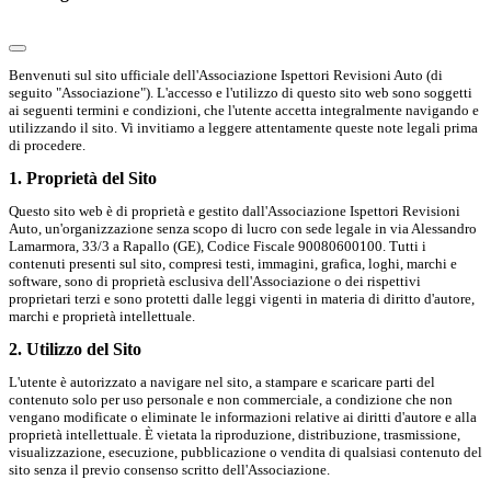
Benvenuti sul sito ufficiale dell'Associazione Ispettori Revisioni Auto (di
seguito "Associazione"). L'accesso e l'utilizzo di questo sito web sono soggetti
ai seguenti termini e condizioni, che l'utente accetta integralmente navigando e
utilizzando il sito. Vi invitiamo a leggere attentamente queste note legali prima
di procedere.
1. Proprietà del Sito
Questo sito web è di proprietà e gestito dall'Associazione Ispettori Revisioni
Auto, un'organizzazione senza scopo di lucro con sede legale in via Alessandro
Lamarmora, 33/3 a Rapallo (GE), Codice Fiscale 90080600100. Tutti i
contenuti presenti sul sito, compresi testi, immagini, grafica, loghi, marchi e
software, sono di proprietà esclusiva dell'Associazione o dei rispettivi
proprietari terzi e sono protetti dalle leggi vigenti in materia di diritto d'autore,
marchi e proprietà intellettuale.
2. Utilizzo del Sito
L'utente è autorizzato a navigare nel sito, a stampare e scaricare parti del
contenuto solo per uso personale e non commerciale, a condizione che non
vengano modificate o eliminate le informazioni relative ai diritti d'autore e alla
proprietà intellettuale. È vietata la riproduzione, distribuzione, trasmissione,
visualizzazione, esecuzione, pubblicazione o vendita di qualsiasi contenuto del
sito senza il previo consenso scritto dell'Associazione.