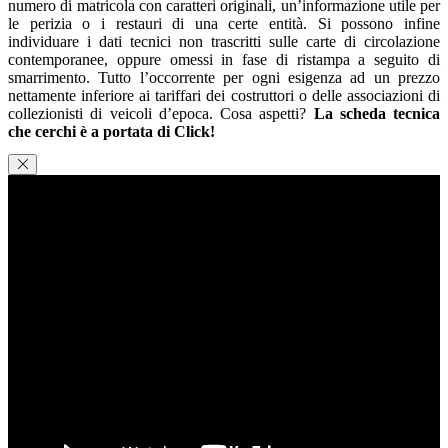
numero di matricola con caratteri originali, un’informazione utile per
le perizia o i restauri di una certe entità. Si possono infine
individuare i dati tecnici non trascritti sulle carte di circolazione
contemporanee, oppure omessi in fase di ristampa a seguito di
smarrimento. Tutto l’occorrente per ogni esigenza ad un prezzo
nettamente inferiore ai tariffari dei costruttori o delle associazioni di
collezionisti di veicoli d’epoca. Cosa aspetti?
La scheda tecnica
che cerchi è a portata di Click!
Condividi
Facebook
WhatsApp
E-mail
Stampa