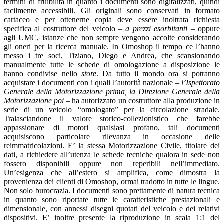
termini di fruibilità in quanto i documenti sono digitalizzati, quindi
facilmente accessibili. Gli originali sono conservati in formato
cartaceo e per ottenerne copia deve essere inoltrata richiesta
specifica al costruttore del veicolo
– a prezzi esorbitanti –
oppure
agli UMC, istanze che non sempre vengono accolte considerando
gli oneri per la ricerca manuale. In Omoshop il tempo ce l’hanno
messo i tre soci, Tiziano, Diego e Andrea, che scansionando
manualmente tutte le schede di omologazione a disposizione le
hanno condivise nello
store
. Da tutto il mondo ora si potranno
acquistare i documenti con i quali l’autorità nazionale
– l’Ispettorato
Generale della Motorizzazione prima, la Direzione Generale della
Motorizzazione poi –
ha autorizzato un costruttore alla produzione in
serie di un veicolo “omologato” per la circolazione stradale.
Tralasciandone il valore storico-collezionistico che farebbe
appassionare di motori qualsiasi profano, tali documenti
acquisiscono particolare rilevanza in occasione delle
reimmatricolazioni. E’ la stessa Motorizzazione Civile, titolare dei
dati, a richiedere all’utenza le schede tecniche qualora in sede non
fossero disponibili oppure non reperibili nell’immediato.
Un’esigenza che all’estero si amplifica, come dimostra la
provenienza dei clienti di Omoshop, ormai tradotto in tutte le lingue.
Non solo burocrazia. I documenti sono prettamente di natura tecnica
in quanto sono riportate tutte le caratteristiche prestazionali e
dimensionale, con annessi disegni quotati del veicolo e dei relativi
dispositivi. E’ inoltre presente la riproduzione in scala 1:1 del