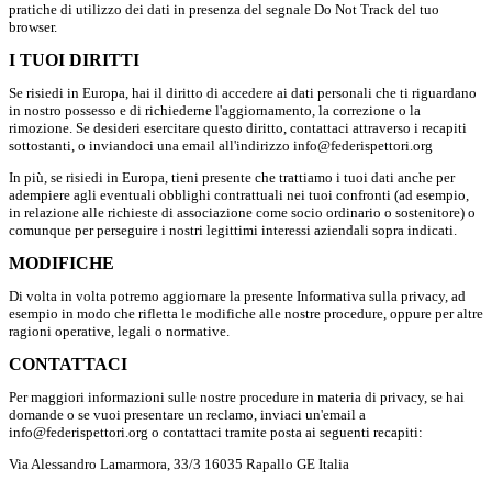
pratiche di utilizzo dei dati in presenza del segnale Do Not Track del tuo
browser.
I TUOI DIRITTI
Se risiedi in Europa, hai il diritto di accedere ai dati personali che ti riguardano
in nostro possesso e di richiederne l'aggiornamento, la correzione o la
rimozione. Se desideri esercitare questo diritto, contattaci attraverso i recapiti
sottostanti, o inviandoci una email all'indirizzo info@federispettori.org
In più, se risiedi in Europa, tieni presente che trattiamo i tuoi dati anche per
adempiere agli eventuali obblighi contrattuali nei tuoi confronti (ad esempio,
in relazione alle richieste di associazione come socio ordinario o sostenitore) o
comunque per perseguire i nostri legittimi interessi aziendali sopra indicati.
MODIFICHE
Di volta in volta potremo aggiornare la presente Informativa sulla privacy, ad
esempio in modo che rifletta le modifiche alle nostre procedure, oppure per altre
ragioni operative, legali o normative.
CONTATTACI
Per maggiori informazioni sulle nostre procedure in materia di privacy, se hai
domande o se vuoi presentare un reclamo, inviaci un'email a
info@federispettori.org o contattaci tramite posta ai seguenti recapiti:
Via Alessandro Lamarmora, 33/3 16035 Rapallo GE Italia