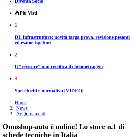
Diventa Socio
Più Visti
1
DL Infrastrutture: novità targa prova, revisione pesanti
ed esame ispettori
2
Il “revisore” non certifica il chilometraggio
3
Specchietti e normativa [VIDEO]
Home
News
Aggiornamenti
Omoshop-auto è online! Lo store n.1 di
schede tecniche in Italia