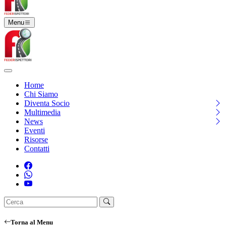
Menu
Home
Chi Siamo
Diventa Socio
Multimedia
News
Eventi
Risorse
Contatti
Torna al Menu