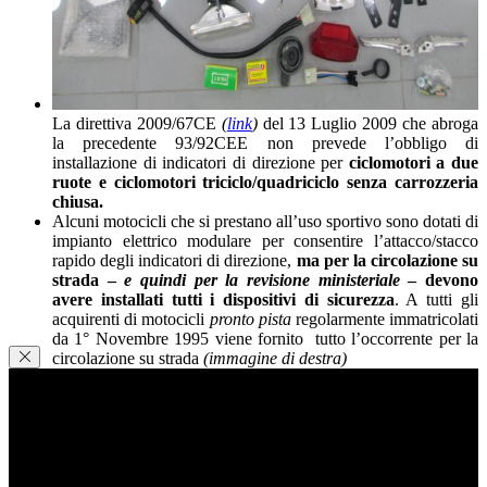
La direttiva 2009/67CE
(
link
)
del 13 Luglio 2009 che abroga
la precedente 93/92CEE non prevede l’obbligo di
installazione di indicatori di direzione per
ciclomotori a due
ruote e ciclomotori triciclo/quadriciclo senza carrozzeria
chiusa.
Alcuni motocicli che si prestano all’uso sportivo sono dotati di
impianto elettrico modulare per consentire l’attacco/stacco
rapido degli indicatori di direzione,
ma per la circolazione su
strada –
e quindi per la revisione ministeriale
– devono
avere installati tutti i dispositivi di sicurezza
. A tutti gli
acquirenti di motocicli
pronto pista
regolarmente immatricolati
da 1° Novembre 1995 viene fornito tutto l’occorrente per la
circolazione su strada
(immagine di destra)
Condividi
Facebook
WhatsApp
E-mail
Stampa