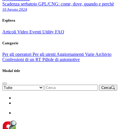
Scadenza serbatoio GPL/CNG: come, dove, quando e perchè
10 Agosto 2024
Esplora
Articoli
Video
Eventi
Utility
FAQ
Categorie
Per gli operatori
Per gli utenti
Aggiornamenti
Varie Archivio
Confessioni di un RT
Pillole di automotive
Modal title
Cerca
Rinnova Associazione
Diventa socio
Diventa socio