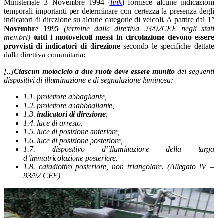
Ministeriale 3 Novembre 1994 (
link
) fornisce alcune indicazioni
temporali importanti per determinare con certezza la presenza degli
indicatori di direzione su alcune categorie di veicoli. A partire dal
1°
Novembre 1995
(termine dalla direttiva 93/92CEE negli stati
membri)
tutti i motoveicoli messi in circolazione devono essere
provvisti di indicatori di direzione
secondo le specifiche dettate
dalla direttiva comunitaria:
[..]
Ciascun motociclo a due ruote
deve essere munito
dei seguenti
dispositivi di illuminazione e di segnalazione luminosa:
1.1. proiettore abbagliante,
1.2. proiettore anabbagliante,
1.3.
indicatori di direzione
,
1.4. luce di arresto,
1.5. luce di posizione anteriore,
1.6. luce di posizione posteriore,
1.7. dispositivo d’illuminazione della targa
d’immatricolazione posteriore,
1.8. catadiottro posteriore, non triangolare. (Allegato IV –
93/92 CEE)