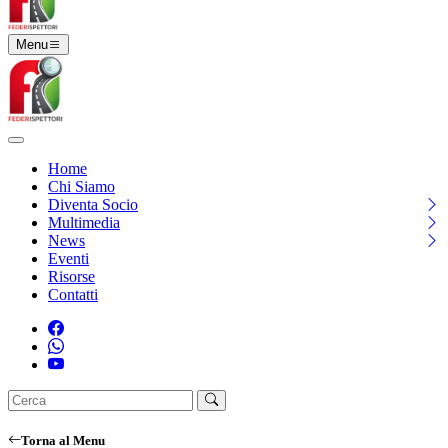
Menu
Home
Chi Siamo
Diventa Socio
Multimedia
News
Eventi
Risorse
Contatti
Torna al Menu