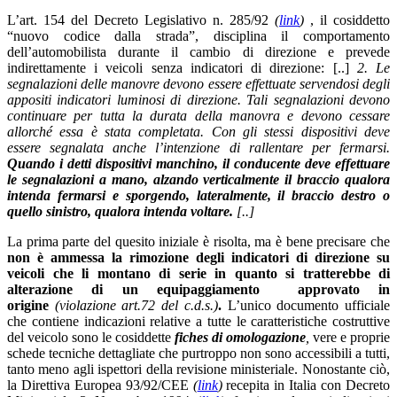
L’art. 154 del Decreto Legislativo n. 285/92
(
link
)
, il cosiddetto
“nuovo codice dalla strada”, disciplina il comportamento
dell’automobilista durante il cambio di direzione e prevede
indirettamente i veicoli senza indicatori di direzione: [..]
2. Le
segnalazioni delle manovre devono essere effettuate servendosi degli
appositi indicatori luminosi di direzione. Tali segnalazioni devono
continuare per tutta la durata della manovra e devono cessare
allorché essa è stata completata. Con gli stessi dispositivi deve
essere segnalata anche l’intenzione di rallentare per fermarsi.
Quando i detti dispositivi manchino, il conducente deve effettuare
le segnalazioni a mano, alzando verticalmente il braccio qualora
intenda fermarsi e sporgendo, lateralmente, il braccio destro o
quello sinistro, qualora intenda voltare.
[..]
La prima parte del quesito iniziale è risolta, ma è bene precisare che
non è ammessa la rimozione degli indicatori di direzione su
veicoli che li montano di serie in quanto si tratterebbe di
alterazione di un equipaggiamento approvato in
origine
(violazione art.72 del c.d.s.)
.
L’unico documento ufficiale
che contiene indicazioni relative a tutte le caratteristiche costruttive
del veicolo sono le cosiddette
fiches di omologazione
,
vere e proprie
schede tecniche dettagliate che purtroppo non sono accessibili a tutti,
tanto meno agli ispettori della revisione ministeriale. Nonostante ciò,
la Direttiva Europea 93/92/CEE
(
link
)
recepita in Italia con Decreto