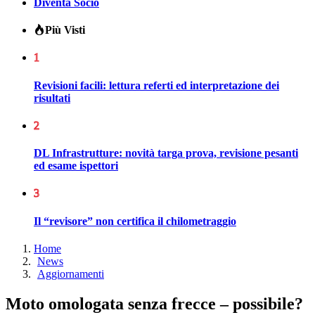
Diventa Socio
Più Visti
1
Revisioni facili: lettura referti ed interpretazione dei
risultati
2
DL Infrastrutture: novità targa prova, revisione pesanti
ed esame ispettori
3
Il “revisore” non certifica il chilometraggio
Home
News
Aggiornamenti
Moto omologata senza frecce – possibile?