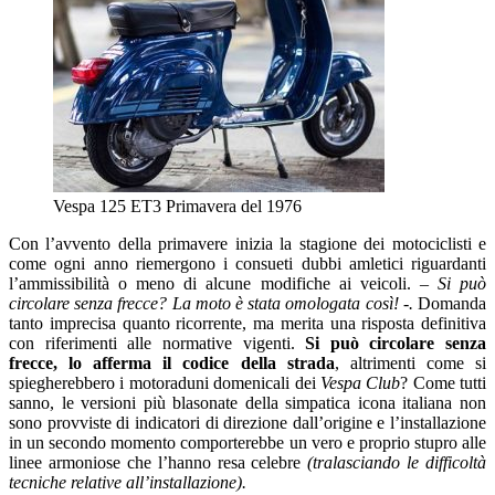
Vespa 125 ET3 Primavera del 1976
Con l’avvento della primavere inizia la stagione dei motociclisti e
come ogni anno riemergono i consueti dubbi amletici riguardanti
l’ammissibilità o meno di alcune modifiche ai veicoli.
– Si può
circolare senza frecce? La moto è stata omologata così! -.
Domanda
tanto imprecisa quanto ricorrente, ma merita una risposta definitiva
con riferimenti alle normative vigenti.
Si può circolare senza
frecce, lo afferma il codice della strada
, altrimenti come si
spiegherebbero i motoraduni domenicali dei
Vespa Club
? Come tutti
sanno, le versioni più blasonate della simpatica icona italiana non
sono provviste di indicatori di direzione dall’origine e l’installazione
in un secondo momento comporterebbe un vero e proprio stupro alle
linee armoniose che l’hanno resa celebre
(tralasciando le difficoltà
tecniche relative all’installazione).