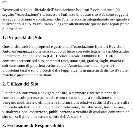
Benvenuti sul sito ufficiale dell'Associazione Ispettori Revisioni Auto (di
seguito "Associazione"). L'accesso e l'utilizzo di questo sito web sono soggetti
ai seguenti termini e condizioni, che l'utente accetta integralmente navigando e
utilizzando il sito. Vi invitiamo a leggere attentamente queste note legali prima
di procedere.
1. Proprietà del Sito
Questo sito web è di proprietà e gestito dall'Associazione Ispettori Revisioni
Auto, un'organizzazione senza scopo di lucro con sede legale in via Alessandro
Lamarmora, 33/3 a Rapallo (GE), Codice Fiscale 90080600100. Tutti i
contenuti presenti sul sito, compresi testi, immagini, grafica, loghi, marchi e
software, sono di proprietà esclusiva dell'Associazione o dei rispettivi
proprietari terzi e sono protetti dalle leggi vigenti in materia di diritto d'autore,
marchi e proprietà intellettuale.
2. Utilizzo del Sito
L'utente è autorizzato a navigare nel sito, a stampare e scaricare parti del
contenuto solo per uso personale e non commerciale, a condizione che non
vengano modificate o eliminate le informazioni relative ai diritti d'autore e alla
proprietà intellettuale. È vietata la riproduzione, distribuzione, trasmissione,
visualizzazione, esecuzione, pubblicazione o vendita di qualsiasi contenuto del
sito senza il previo consenso scritto dell'Associazione.
3. Esclusione di Responsabilità