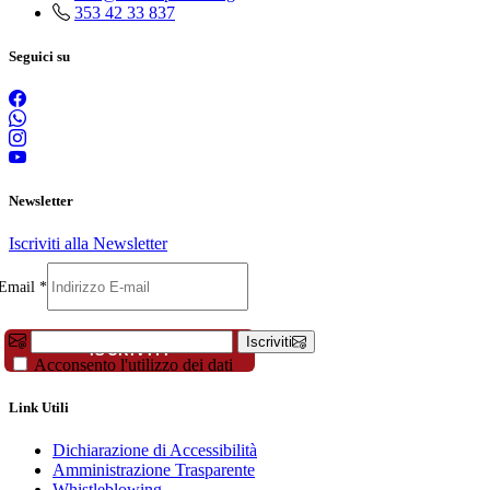
353 42 33 837
Seguici su
Newsletter
Iscriviti alla Newsletter
Cognome
Email
*
Email
Compleanno
Iscriviti
ISCRIVITI
Acconsento l'utilizzo dei dati
Link Utili
Dichiarazione di Accessibilità
Amministrazione Trasparente
Whistleblowing