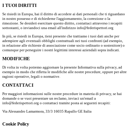
I TUOI DIRITTI
Se risiedi in Europa, hai il diritto di accedere ai dati personali che ti riguardano
in nostro possesso e di richiederne l'aggiornamento, la correzione o la
rimozione. Se desideri esercitare questo diritto, contattaci attraverso i recapiti
sottostanti, o inviandoci una email all'indirizzo info@federispettori.org
In più, se risiedi in Europa, tieni presente che trattiamo i tuoi dati anche per
adempiere agli eventuali obblighi contrattuali nei tuoi confronti (ad esempio,
in relazione alle richieste di associazione come socio ordinario o sostenitore) o
comunque per perseguire i nostri legittimi interessi aziendali sopra indicati.
MODIFICHE
Di volta in volta potremo aggiornare la presente Informativa sulla privacy, ad
esempio in modo che rifletta le modifiche alle nostre procedure, oppure per altre
ragioni operative, legali o normative.
CONTATTACI
Per maggiori informazioni sulle nostre procedure in materia di privacy, se hai
domande o se vuoi presentare un reclamo, inviaci un'email a
info@federispettori.org o contattaci tramite posta ai seguenti recapiti:
Via Alessandro Lamarmora, 33/3 16035 Rapallo GE Italia
Cookie Policy