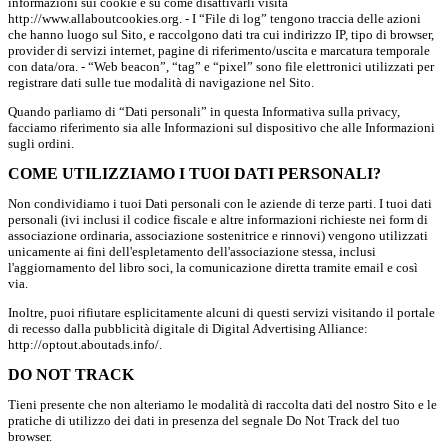
informazioni sui cookie e su come disattivarli visita
http://www.allaboutcookies.org. - I “File di log” tengono traccia delle azioni
che hanno luogo sul Sito, e raccolgono dati tra cui indirizzo IP, tipo di browser,
provider di servizi internet, pagine di riferimento/uscita e marcatura temporale
con data/ora. - “Web beacon”, “tag” e “pixel” sono file elettronici utilizzati per
registrare dati sulle tue modalità di navigazione nel Sito.
Quando parliamo di “Dati personali” in questa Informativa sulla privacy,
facciamo riferimento sia alle Informazioni sul dispositivo che alle Informazioni
sugli ordini.
COME UTILIZZIAMO I TUOI DATI PERSONALI?
Non condividiamo i tuoi Dati personali con le aziende di terze parti. I tuoi dati
personali (ivi inclusi il codice fiscale e altre informazioni richieste nei form di
associazione ordinaria, associazione sostenitrice e rinnovi) vengono utilizzati
unicamente ai fini dell'espletamento dell'associazione stessa, inclusi
l'aggiornamento del libro soci, la comunicazione diretta tramite email e così
via.
Inoltre, puoi rifiutare esplicitamente alcuni di questi servizi visitando il portale
di recesso dalla pubblicità digitale di Digital Advertising Alliance:
http://optout.aboutads.info/.
DO NOT TRACK
Tieni presente che non alteriamo le modalità di raccolta dati del nostro Sito e le
pratiche di utilizzo dei dati in presenza del segnale Do Not Track del tuo
browser.