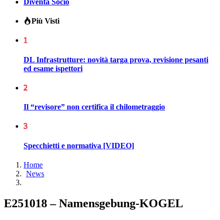
Diventa Socio
Più Visti
1
DL Infrastrutture: novità targa prova, revisione pesanti
ed esame ispettori
2
Il “revisore” non certifica il chilometraggio
3
Specchietti e normativa [VIDEO]
Home
News
E251018 – Namensgebung-KOGEL