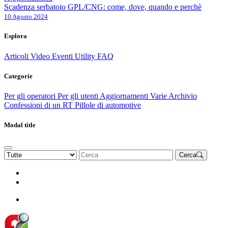
Scadenza serbatoio GPL/CNG: come, dove, quando e perchè
10 Agosto 2024
Esplora
Articoli
Video
Eventi
Utility
FAQ
Categorie
Per gli operatori
Per gli utenti
Aggiornamenti
Varie Archivio
Confessioni di un RT
Pillole di automotive
Modal title
Cerca
Rinnova Associazione
Diventa socio
Diventa socio