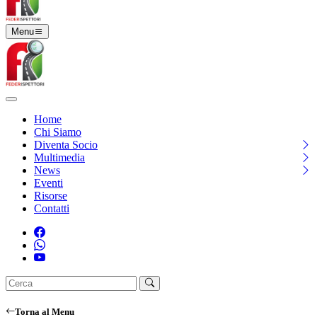
Menu
Home
Chi Siamo
Diventa Socio
Multimedia
News
Eventi
Risorse
Contatti
Torna al Menu