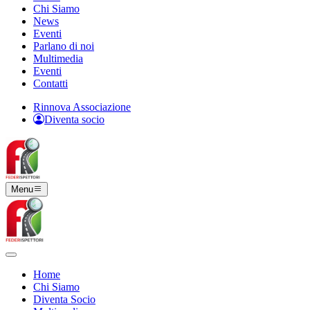
Chi Siamo
News
Eventi
Parlano di noi
Multimedia
Eventi
Contatti
Rinnova Associazione
Diventa socio
Menu
Home
Chi Siamo
Diventa Socio